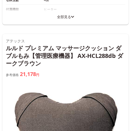
付属機能
ヒーター
全部見る
アテックス
ルルド プレミアム マッサージクッション ダ
ブルもみ【管理医療機器】 AX-HCL288db ダ
ークブラウン
21,178
参考価格
円