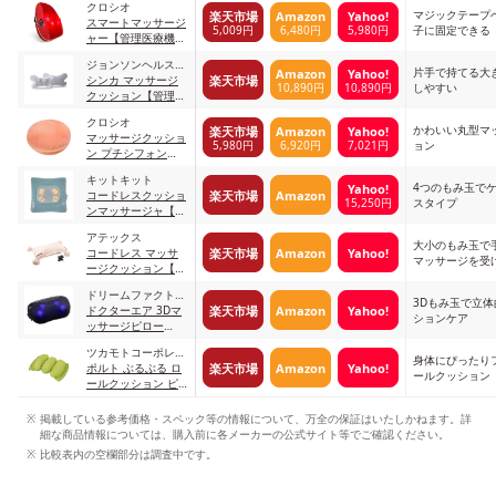
クロシオ
MCR8116T ブラウ
マジックテープ
楽天市場
Amazon
Yahoo!
スマートマッサージ
ン
5,009円
6,480円
5,980円
子に固定できる
ャー【管理医療機
器】 58372 レッド
ジョンソンヘルスケ
片手で持てる大
Amazon
Yahoo!
楽天市場
ア
シンカ マッサージ
10,890円
10,890円
しやすい
クッション【管理医
療機器】 MC161
クロシオ
01_グレー
かわいい丸型マ
楽天市場
Amazon
Yahoo!
マッサージクッショ
5,980円
6,920円
7,021円
ョン
ン プチシフォン
【管理医療機器】
キットキット
90070 ピンク
4つのもみ玉で
Yahoo!
楽天市場
Amazon
コードレスクッショ
15,250円
スタイプ
ンマッサージャ【管
理医療機器】 M-
アテックス
101-B ブルー
大小のもみ玉で
楽天市場
Amazon
Yahoo!
コードレス マッサ
マッサージを受
ージクッション【管
理医療機器】 AX-
ドリームファクトリ
KCL7600cpk チアピ
3Dもみ玉で立
楽天市場
Amazon
Yahoo!
ー
ドクターエア 3Dマ
ンク
ションケア
ッサージピロー
S【管理医療機器】
ツカモトコーポレー
MP-05BK ブラック
身体にぴったり
楽天市場
Amazon
Yahoo!
ション
ポルト ぶるぶる ロ
ールクッション
ールクッション ピ
スタチオグリーン
掲載している参考価格・スペック等の情報について、万全の保証はいたしかねます。詳
細な商品情報については、購入前に各メーカーの公式サイト等でご確認ください。
比較表内の空欄部分は調査中です。