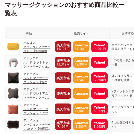
マッサージクッションのおすすめ商品比較一
覧表
商品
販売サイト
おすすめ
オムロン
オートパワーオ
楽天市場
Amazon
Yahoo!
クッションマッサー
15,101円
11,166円
14,901円
寝前の使用にも
ジャー【管理医療機
器】 HM-343-Y イエ
アテックス
ロー
3つのモードか
楽天市場
Amazon
Yahoo!
ルルド ホットネッ
13,312円
12,800円
べる
クマッサージピロー
【管理医療機器】
アテックス
AX-HXL391bt ボタ
体の様々な部位
Amazon
Yahoo!
楽天市場
ルルド マッサージ
ニカル
14,500円
17,800円
ー機能も搭載
クッション【管理医
療機器】 AX-
アテックス
HL148Msb シャイ
Vフィットシス
楽天市場
Amazon
Yahoo!
ルルド プレミアム
ニーブラウン
りフィットする
マッサージクッショ
ン ダブルもみ【管
アテックス
理医療機器】 AX-
カーアダプター
Amazon
Yahoo!
楽天市場
ルルド マッサージ
HCL288db ダークブ
11,000円
5,672円
える
クッション ミニプ
ラウン
ロ【管理医療機器】
アルインコ
AX-HCL308or オレ
4つの突起付き
楽天市場
Amazon
Yahoo!
クッションマッサー
ンジ
7,101円
5,500円
5,063円
ぐす
ジ めぐり【管理医
療機器】