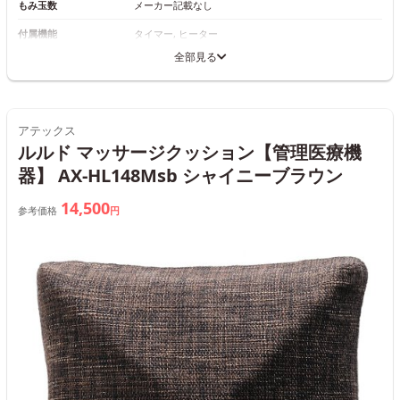
もみ玉数
メーカー記載なし
付属機能
タイマー, ヒーター
全部見る
アテックス
ルルド マッサージクッション【管理医療機
器】 AX-HL148Msb シャイニーブラウン
14,500
参考価格
円