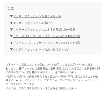
目次
マッサージクッションを使うメリット
マッサージクッションの選び方
マッサージクッションのおすすめ商品比較一覧表
【コード付き】マッサージクッションのおすすめ9選
【コードレス】マッサージクッションのおすすめ4選
ハンディマッサージャーもあわせてチェック
本サイトに掲載している商品は、APIを使用して価格表示やリンク生成をして
おります。各ECサイトにて価格変動、価格情報の誤りがある場合、最新価格や商
品の詳細等については各販売店やメーカーをご確認ください。
記事内で紹介した商品を購入すると売上の一部がHEIMに還元されることがあ
ります。Amazonアソシエイト・プログラム、楽天アフィリエイト、バリューコ
マースを利用しています。
その他、広告に対するポリシーは
こちら
をご確認ください。