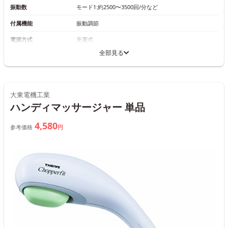
振動数
モード1:約2500〜3500回/分など
付属機能
振動調節
電源方式
充電式
全部見る
大東電機工業
ハンディマッサージャー 単品
4,580
参考価格
円