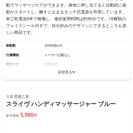
動でマッサージケアができます。身体に押し当てると自動的に振
動がスタートし、離すと止まるタッチ式電源を作用しています。
単三乾電池4本で稼働し、連続使用時間は約90分です。16種類の
フェイスシール付きで、自分好みのデザインにできるところも楽
しい商品です。
振動数
6500回転/分
付属機能
メーカー記載なし
電源方式
乾電池式
全部見る
大東電機工業
スライヴ ハンディマッサージャー ブルー
5,980
参考価格
円