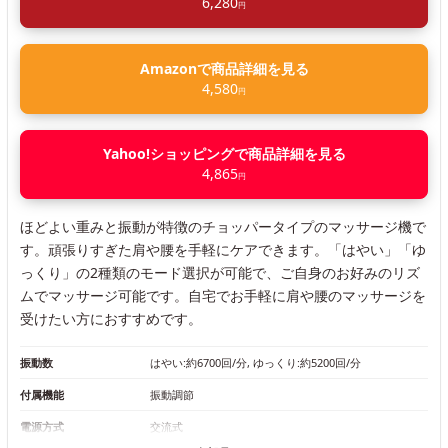
6,280
円
Amazonで商品詳細を見る
4,580
円
Yahoo!ショッピングで商品詳細を見る
4,865
円
ほどよい重みと振動が特徴のチョッパータイプのマッサージ機で
す。頑張りすぎた肩や腰を手軽にケアできます。「はやい」「ゆ
っくり」の2種類のモード選択が可能で、ご自身のお好みのリズ
ムでマッサージ可能です。自宅でお手軽に肩や腰のマッサージを
受けたい方におすすめです。
振動数
はやい:約6700回/分, ゆっくり:約5200回/分
付属機能
振動調節
電源方式
交流式