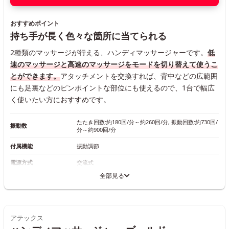
おすすめポイント
持ち手が長く色々な箇所に当てられる
2種類のマッサージが行える、ハンディマッサージャーです。
低
速のマッサージと高速のマッサージをモードを切り替えて使うこ
とができます。
アタッチメントを交換すれば、背中などの広範囲
にも足裏などのピンポイントな部位にも使えるので、1台で幅広
く使いたい方におすすめです。
たたき回数:約180回/分～約260回/分, 振動回数:約730回/
振動数
分～約900回/分
付属機能
振動調節
電源方式
交流式
全部見る
アテックス