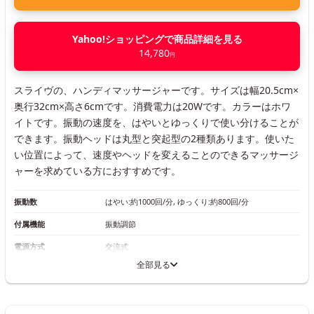
Yahoo!ショッピングで商品詳細を見る
14,780
円
スライヴの、ハンディマッサージャーです。サイズは幅20.5cm×
奥行32cm×高さ6cmです。消費電力は20Wです。カラーはホワ
イトです。振動の速度を、はやいとゆっくりで使い分けることが
できます。振動ヘッドは丸型と突起型の2種類あります。使いた
い位置によって、速度やヘッドを変えることのできるマッサージ
ャーを求めている方におすすめです。
振動数
はやい:約1000回/分, ゆっくり:約800回/分
付属機能
振動調節
電源方式
交流式
全部見る