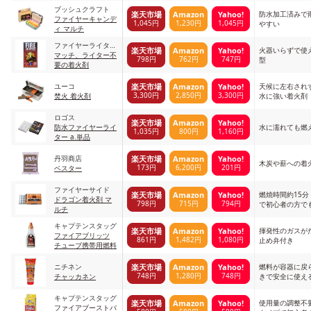
ブッシュクラフト
防水加工済みで
楽天市場
Amazon
Yahoo!
ファイヤーキャンデ
1,045円
1,230円
1,045円
やすい
ィ マルチ
ファイヤーライター
火器いらずで使
楽天市場
Amazon
Yahoo!
ズ
マッチ、ライター不
798円
762円
747円
型
要の着火剤
ユーコ
天候に左右され
楽天市場
Amazon
Yahoo!
3,300円
2,850円
3,300円
焚火 着火剤
水に強い着火剤
ロゴス
楽天市場
Amazon
Yahoo!
防水ファイヤーライ
水に濡れても燃
1,035円
800円
1,160円
ター a.単品
丹羽商店
楽天市場
Amazon
Yahoo!
木炭や薪への着
173円
6,200円
201円
ベスター
ファイヤーサイド
燃焼時間約15
楽天市場
Amazon
Yahoo!
ドラゴン着火剤 マ
798円
715円
794円
で初心者の方で
ルチ
キャプテンスタッグ
揮発性のガスが
楽天市場
Amazon
Yahoo!
ファイアブリッツ
861円
1,482円
1,080円
止め弁付き
チューブ携帯用燃料
ニチネン
燃料が容器に戻
楽天市場
Amazon
Yahoo!
748円
1,280円
748円
チャッカネン
きで安全に使え
キャプテンスタッグ
使用量の調整不
楽天市場
Amazon
Yahoo!
ファイアブーストパ