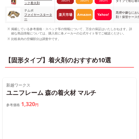
580円
580円
580円
タイプで初心者
ック着火剤
め
テムポ
黒煙や嫌なにお
楽天市場
Amazon
Yahoo!
ファイヤースタータ
剤！保管ケース
ー
掲載している参考価格・スペック等の情報について、万全の保証はいたしかねます。詳
細な商品情報については、購入前に各メーカーの公式サイト等でご確認ください。
比較表内の空欄部分は調査中です。
【固形タイプ】着火剤のおすすめ10選
新越ワークス
ユニフレーム 森の着火材 マルチ
1,320
参考価格
円