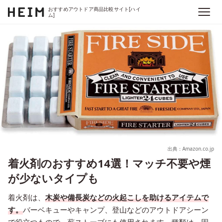
おすすめアウトドア商品比較サイト[ハイ
ム]
出典：Amazon.co.jp
着火剤のおすすめ14選！マッチ不要や煙
が少ないタイプも
着火剤は、
木炭や備長炭などの火起こしを助けるアイテムで
す。
バーベキューやキャンプ、登山などのアウトドアシーン