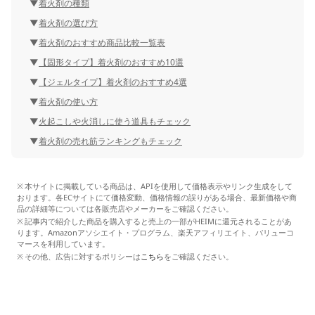
着火剤の種類
着火剤の選び方
着火剤のおすすめ商品比較一覧表
【固形タイプ】着火剤のおすすめ10選
【ジェルタイプ】着火剤のおすすめ4選
着火剤の使い方
火起こしや火消しに使う道具もチェック
着火剤の売れ筋ランキングもチェック
本サイトに掲載している商品は、APIを使用して価格表示やリンク生成をして
おります。各ECサイトにて価格変動、価格情報の誤りがある場合、最新価格や商
品の詳細等については各販売店やメーカーをご確認ください。
記事内で紹介した商品を購入すると売上の一部がHEIMに還元されることがあ
ります。Amazonアソシエイト・プログラム、楽天アフィリエイト、バリューコ
マースを利用しています。
その他、広告に対するポリシーは
こちら
をご確認ください。