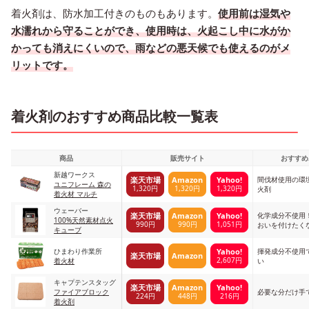
着火剤は、防水加工付きのものもあります。
使用前は湿気や
水濡れから守ることができ、使用時は、火起こし中に水がか
かっても消えにくいので、雨などの悪天候でも使えるのがメ
リットです。
着火剤のおすすめ商品比較一覧表
商品
販売サイト
おすすめ
新越ワークス
間伐材使用の環
楽天市場
Amazon
Yahoo!
ユニフレーム 森の
1,320円
1,320円
1,320円
火剤
着火材 マルチ
ウェーバー
化学成分不使用
楽天市場
Amazon
Yahoo!
100%天然素材点火
990円
990円
1,051円
おいを付けたく
キューブ
め
ひまわり作業所
揮発成分不使用
Yahoo!
楽天市場
Amazon
2,607円
着火材
い
キャプテンスタッグ
楽天市場
Amazon
Yahoo!
ファイアブロック
必要な分だけ手
224円
448円
216円
着火剤