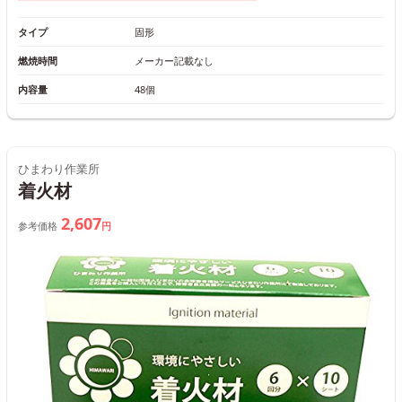
タイプ
固形
燃焼時間
メーカー記載なし
内容量
48個
ひまわり作業所
着火材
2,607
参考価格
円