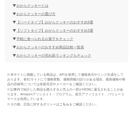
おからクッキーとは
おからクッキーの選び方
【ハードタイプ】おからクッキーのおすすめ9選
【ソフトタイプ】おからクッキーのおすすめ3選
手軽に食べられるお菓子をチェック
おからクッキーのおすすめ商品比較一覧表
おからクッキーの売れ筋ランキングもチェック
本サイトに掲載している商品は、APIを使用して価格表示やリンク生成をして
おります。各ECサイトにて価格変動、価格情報の誤りがある場合、最新価格や商
品の詳細等については各販売店やメーカーをご確認ください。
記事内で紹介した商品を購入すると売上の一部がHEIMに還元されることがあ
ります。Amazonアソシエイト・プログラム、楽天アフィリエイト、バリューコ
マースを利用しています。
その他、広告に対するポリシーは
こちら
をご確認ください。