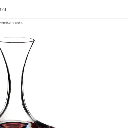
イム]
製や耐熱ガラス製も