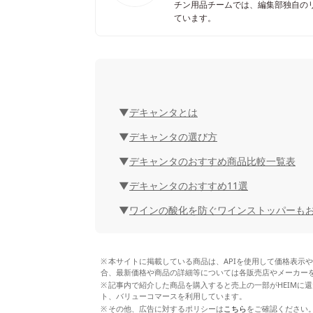
チン用品チームでは、編集部独自の
ています。
デキャンタとは
デキャンタの選び方
デキャンタのおすすめ商品比較一覧表
デキャンタのおすすめ11選
ワインの酸化を防ぐワインストッパーも
本サイトに掲載している商品は、APIを使用して価格表示
合、最新価格や商品の詳細等については各販売店やメーカー
記事内で紹介した商品を購入すると売上の一部がHEIMに還
ト、バリューコマースを利用しています。
その他、広告に対するポリシーは
こちら
をご確認ください