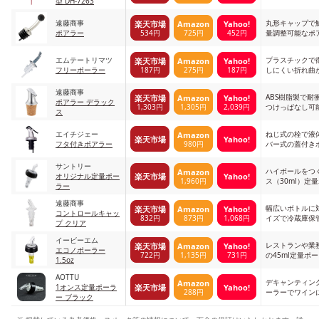
型 DH-7263
遠藤商事
丸形キャップで
楽天市場
Amazon
Yahoo!
534円
725円
452円
ポアラー
量調整可能なポ
エムテートリマツ
プラスチックで
楽天市場
Amazon
Yahoo!
187円
275円
187円
フリーポーラー
しにくい折れ曲
遠藤商事
ABS樹脂製で耐
楽天市場
Amazon
Yahoo!
ポアラー デラック
1,303円
1,305円
2,039円
つけっぱなし可
ス
プ
エイチジェー
ねじ式の栓で液
Amazon
楽天市場
Yahoo!
980円
フタ付きポアラー
バー式の蓋付き
サントリー
ハイボールをつ
Amazon
楽天市場
Yahoo!
オリジナル定量ポー
1,960円
ス（30ml）定
ラー
遠藤商事
幅広いボトルに
楽天市場
Amazon
Yahoo!
コントロールキャッ
832円
873円
1,068円
イズで冷蔵庫保
プ クリア
イービーエム
レストランや業
楽天市場
Amazon
Yahoo!
エコノポーラー
722円
1,135円
731円
の45ml定量ポ
1.5oz
AOTTU
デキャンティン
Amazon
楽天市場
Yahoo!
1オンス定量ポーラ
288円
ーラーでワイン
ー ブラック