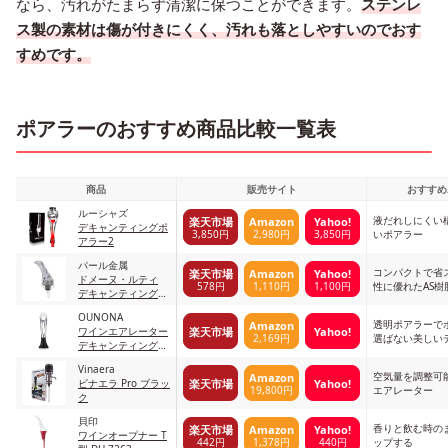
なら、汚れがたまらず清潔に保つことができます。
ステンレ
ス製の素材は傷が付きにくく、汚れも落としやすいのでおす
すめです。
ポアラーのおすすめ商品比較一覧表
商品
販売サイト
おすすめ
ルーシャズ
液だれしにくい
楽天市場
Amazon
Yahoo!
デキャンティングポ
3,850円
2,980円
3,850円
いポアラー
アラー2
パール金属
コンパクトで省
楽天市場
Amazon
Yahoo!
ドメーヌ・ルティ
578円
1,110円
1,100円
性に優れたAS樹
デキャンティングポ
アラー
OUNONA
透明ポアラーで
Amazon
楽天市場
Yahoo!
ワインエアレーター
2,169円
選ばない美しい
デキャンティング
エアーブレンド 示
Vinaera
されるように
空気量を調整可
Amazon
楽天市場
Yahoo!
ビナエラ Pro ブラッ
19,800円
エアレーター
ク
貝印
香りと飲む時の
楽天市場
Amazon
Yahoo!
ワインオープナー T
442円
1,378円
440円
ップする