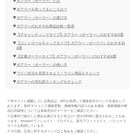
ポアラー（ポーラー）とは
ポアラーを売ってるところは？
ポアラー（ポーラー）の選び方
ポアラーのおすすめ商品比較一覧表
【デキャンティングタイプ】ポアラー（ポーラー）のおすすめ5選
【コントロールキャップタイプ】ポアラー（ポーラー）のおすすめ
4選
【定量ポーラータイプ】ポアラー（ポーラー）のおすすめ4選
ポアラー（ポーラー）の使い方
ワイン生活を充実させよう！ワイン用品もチェック
ポアラーの売れ筋ランキングもチェック
本サイトに掲載している商品は、APIを使用して価格表示やリンク生成をして
おります。各ECサイトにて価格変動、価格情報の誤りがある場合、最新価格や商
品の詳細等については各販売店やメーカーをご確認ください。
記事内で紹介した商品を購入すると売上の一部がHEIMに還元されることがあ
ります。Amazonアソシエイト・プログラム、楽天アフィリエイト、バリューコ
マースを利用しています。
その他、広告に対するポリシーは
こちら
をご確認ください。