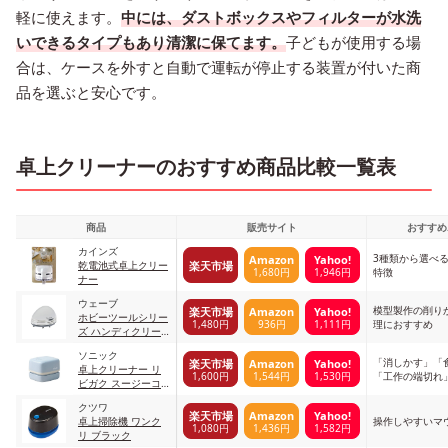
軽に使えます。
中には、ダストボックスやフィルターが水洗
いできるタイプもあり清潔に保てます。
子どもが使用する場
合は、ケースを外すと自動で運転が停止する装置が付いた商
品を選ぶと安心です。
卓上クリーナーのおすすめ商品比較一覧表
商品
販売サイト
おすすめ
カインズ
3種類から選べ
Amazon
Yahoo!
楽天市場
乾電池式卓上クリー
1,680円
1,946円
特徴
ナー
ウェーブ
模型製作の削り
楽天市場
Amazon
Yahoo!
ホビーツールシリー
1,480円
936円
1,111円
理におすすめ
ズ ハンディクリー
ナー
ソニック
「消しかす」「
楽天市場
Amazon
Yahoo!
卓上クリーナー リ
1,600円
1,544円
1,530円
「工作の端切れ
ビガク スージーコ
つ
ロン LV-4641-B ブ
クツワ
ルー
楽天市場
Amazon
Yahoo!
卓上掃除機 ワンク
操作しやすいマ
1,080円
1,436円
1,582円
リ ブラック