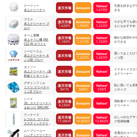
クーリィー
天面を好きなデ
Yahoo!
楽天市場
Amazon
1,679円
卓上クリーナー
きる
プラス
小さな手でも扱
楽天市場
Amazon
Yahoo!
卓上クリーナー ブ
1,628円
1,036円
1,223円
もにもおすすめ
ルー
オーム電機
細かな紙切れや
楽天市場
Amazon
Yahoo!
卓上そうじ機 JIM-
1,180円
1,212円
1,720円
ができる
C02-W ホワイト
シービーエム
置いておくだけ
Amazon
Yahoo!
楽天市場
卓上クリーナー キ
1,202円
1,425円
ノコ型
ノコ型 ブルー
ダイソー
ドクターイエロ
楽天市場
Amazon
Yahoo!
卓上クリーナー（新
上クリーナー
幹線ドクターイエロ
ー）
デザインフィル
机に置いても邪
楽天市場
Amazon
Yahoo!
ミドリ クリーナー
841円
588円
539円
ニサイズ
ミニII ブルー
シード
弱粘着テープ式
楽天市場
Amazon
Yahoo!
消しカスクリーナー
4,230円
クリーナー
まめコロ SMG-MC-
1-G グリーン
ウィナーズ
おしゃれなデザ
楽天市場
Amazon
Yahoo!
レコルト コードレ
17,086円
10,800円
13,860円
ク型掃除機
ススティッククリー
ナー RSC-1
ムーブジーユー
充電式のコード
楽天市場
Amazon
Yahoo!
ハンディクリーナー