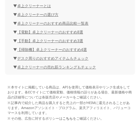
卓上クリーナーとは
卓上クリーナーの選び方
卓上クリーナーのおすすめ商品比較一覧表
【電動】卓上クリーナーのおすすめ8選
【手動】卓上クリーナーのおすすめ3選
【掃除機】卓上クリーナーのおすすめ4選
デスク周りのおすすめアイテムもチェック
卓上クリーナーの売れ筋ランキングもチェック
本サイトに掲載している商品は、APIを使用して価格表示やリンク生成をして
おります。各ECサイトにて価格変動、価格情報の誤りがある場合、最新価格や商
品の詳細等については各販売店やメーカーをご確認ください。
記事内で紹介した商品を購入すると売上の一部がHEIMに還元されることがあ
ります。Amazonアソシエイト・プログラム、楽天アフィリエイト、バリューコ
マースを利用しています。
その他、広告に対するポリシーは
こちら
をご確認ください。