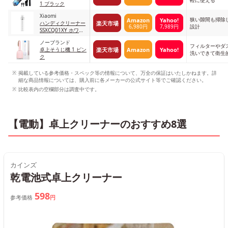
軽に使える
1 ブラック
Xiaomi
狭い隙間も掃除
Amazon
Yahoo!
楽天市場
ハンディクリーナー
6,980円
7,989円
設計
SSXCQ01XY ホワイ
ト
ノーブランド
フィルターやダ
楽天市場
Amazon
Yahoo!
卓上そうじ機 1 ピン
洗いできて衛生
ク
掲載している参考価格・スペック等の情報について、万全の保証はいたしかねます。詳
細な商品情報については、購入前に各メーカーの公式サイト等でご確認ください。
比較表内の空欄部分は調査中です。
【電動】卓上クリーナーのおすすめ8選
カインズ
乾電池式卓上クリーナー
598
参考価格
円