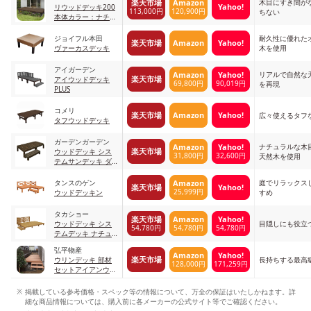
木目にすき間が
楽天市場
Amazon
Yahoo!
リウッドデッキ200
113,000円
120,900円
ちない
本体カラー：ナチュ
ラルブラウン
ジョイフル本田
耐久性に優れた
楽天市場
Amazon
Yahoo!
ヴァーカスデッキ
木を使用
アイガーデン
リアルで自然な
Amazon
Yahoo!
楽天市場
アイウッドデッキ
69,800円
90,019円
を再現
PLUS
コメリ
楽天市場
Amazon
Yahoo!
広々使えるタフ
タフウッドデッキ
ガーデンガーデン
ナチュラルな木
Amazon
Yahoo!
楽天市場
ウッドデッキ シス
31,800円
32,600円
天然木を使用
テムサンデッキ ダ
ークブラウン
タンスのゲン
庭でリラックス
Amazon
楽天市場
Yahoo!
25,999円
ウッドデッキン
すめ
タカショー
楽天市場
Amazon
Yahoo!
ウッドデッキ シス
目隠しにも役立
54,780円
54,780円
54,780円
テムデッキ ナチュ
ラル
弘平物産
Amazon
Yahoo!
楽天市場
ウリンデッキ 部材
長持ちする最高
128,000円
171,259円
セットアイアンウッ
ド ウッドデッキ
掲載している参考価格・スペック等の情報について、万全の保証はいたしかねます。詳
細な商品情報については、購入前に各メーカーの公式サイト等でご確認ください。