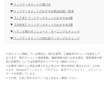
ウッドデッキキットの選び方
ウッドデッキキットのおすすめ商品比較一覧表
【人工木】ウッドデッキキットのおすすめ4選
【天然木】ウッドデッキキットのおすすめ5選
ベランダ用のサンシェード・オーニングもチェック
ウッドデッキキットの売れ筋ランキングもチェック
本サイトに掲載している商品は、APIを使用して価格表示やリンク生成をして
おります。各ECサイトにて価格変動、価格情報の誤りがある場合、最新価格や商
品の詳細等については各販売店やメーカーをご確認ください。
記事内で紹介した商品を購入すると売上の一部がHEIMに還元されることがあ
ります。Amazonアソシエイト・プログラム、楽天アフィリエイト、バリューコ
マースを利用しています。
その他、広告に対するポリシーは
こちら
をご確認ください。