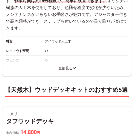
す。
作業時間は約15分程度で、簡単に設置できます。
オリジナル
樹脂の人工木を使用しており、色褪せ程度で劣化が少ないため、
メンテナンスがいらないお手軽さが魅力です。アジャスター付き
で高さ調整ができ、ステップも付いているので乗り降りが楽にで
きます。
材質
アイウッド人工木
レイアウト変更
○
フェンス
○
全部見る
【天然木】ウッドデッキキットのおすすめ5選
コメリ
タフウッドデッキ
14,800
参考価格
円