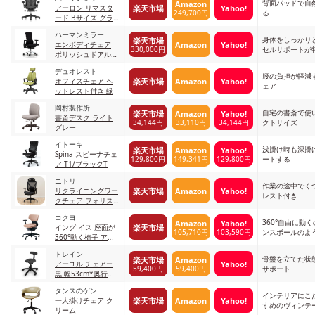
背面パッドで自
Amazon
楽天市場
Yahoo!
アーロン リマスタ
249,700円
る
ード Bサイズ グラ
ファイト
ハーマンミラー
身体をしっかり
楽天市場
Amazon
Yahoo!
エンボディチェア
330,000円
セルサポートが
ポリッシュドアルミ
ニウム/グラファイ
デュオレスト
ト
腰の負担が軽減
楽天市場
Amazon
Yahoo!
オフィスチェア ヘ
ェア
ッドレスト付き 緑
岡村製作所
自宅の書斎で使
楽天市場
Amazon
Yahoo!
書斎デスク ライト
34,144円
33,110円
34,144円
クトサイズ
グレー
イトーキ
浅掛け時も深掛
楽天市場
Amazon
Yahoo!
Spina スピーナチェ
129,800円
149,341円
129,800円
ートする
ア T1/ブラックT
ニトリ
作業の途中でく
楽天市場
Amazon
Yahoo!
リクライニングワー
レスト付き
クチェア フォリス
ト
コクヨ
360°自由に動
Amazon
Yahoo!
楽天市場
イング イス 座面が
105,710円
103,590円
ンスボールのよ
360°動く椅子 アッ
る
シュピンク
トレイン
骨盤を立てた状
楽天市場
Amazon
Yahoo!
アーユル チェアー
59,400円
59,400円
サポート
黒 幅53cm*奥行
53cm*高さ80cm(最
タンスのゲン
大)
インテリアにこ
楽天市場
Amazon
Yahoo!
一人掛けチェア ク
すめのヴィンテ
リーム