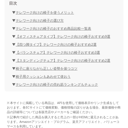
目次
テレワーク向けの椅子を使うメリット
テレワーク向けの椅子の選び方
テレワーク向けの椅子のおすすめ商品比較一覧表
【オフィスチェアタイプ】テレワーク向けの椅子おすすめ9選
【四つ脚タイプ】テレワーク向けの椅子おすすめ2選
【バランスチェア】テレワーク向けの椅子おすすめ3選
【スタンディングチェア】テレワーク向けの椅子おすすめ2選
椅子に座りながら正しい姿勢を保つコツ
椅子用クッションもあわせて使おう
テレワーク向けの椅子の売れ筋ランキングもチェック
本サイトに掲載している商品は、APIを使用して価格表示やリンク生成をして
おります。各ECサイトにて価格変動、価格情報の誤りがある場合、最新価格や商
品の詳細等については各販売店やメーカーをご確認ください。
記事内で紹介した商品を購入すると売上の一部がHEIMに還元されることがあ
ります。Amazonアソシエイト・プログラム、楽天アフィリエイト、バリューコ
マースを利用しています。