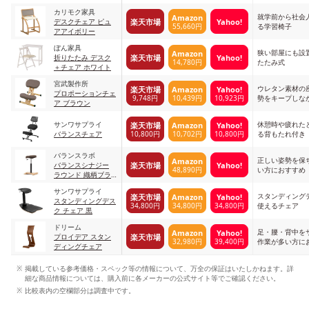
カリモク家具
就学前から社会
Amazon
楽天市場
Yahoo!
デスクチェア ピュ
55,660円
る学習椅子
アアイボリー
ぼん家具
狭い部屋にも設
Amazon
楽天市場
Yahoo!
折りたたみ デスク
14,780円
たたみ式
＋チェア ホワイト
宮武製作所
ウレタン素材の
楽天市場
Amazon
Yahoo!
プロポーションチェ
9,748円
10,439円
10,923円
勢をキープしな
ア ブラウン
れる
サンワサプライ
休憩時や疲れた
楽天市場
Amazon
Yahoo!
10,800円
10,702円
10,800円
バランスチェア
る背もたれ付き
バランスラボ
正しい姿勢を保
Amazon
楽天市場
Yahoo!
バランスシナジー
48,890円
い方におすすめ
ラウンド 織柄ブラ
ウン
サンワサプライ
スタンディング
楽天市場
Amazon
Yahoo!
スタンディングデス
34,800円
34,800円
34,800円
使えるチェア
ク チェア 黒
ドリーム
足・腰・背中を
Amazon
Yahoo!
楽天市場
プロイデア スタン
32,980円
39,400円
作業が多い方に
ディングチェア
掲載している参考価格・スペック等の情報について、万全の保証はいたしかねます。詳
細な商品情報については、購入前に各メーカーの公式サイト等でご確認ください。
比較表内の空欄部分は調査中です。