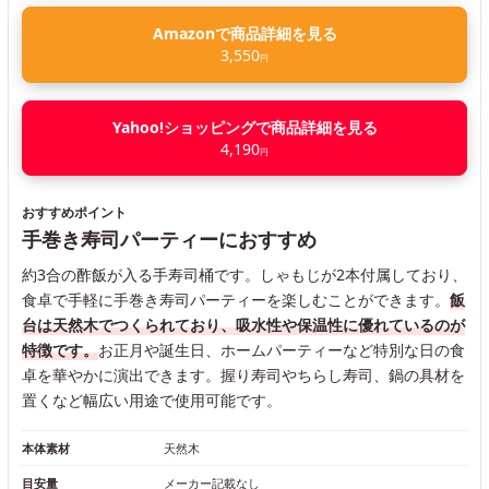
Amazonで商品詳細を見る
3,550
円
Yahoo!ショッピングで商品詳細を見る
4,190
円
おすすめポイント
手巻き寿司パーティーにおすすめ
約3合の酢飯が入る手寿司桶です。しゃもじが2本付属しており、
食卓で手軽に手巻き寿司パーティーを楽しむことができます。
飯
台は天然木でつくられており、吸水性や保温性に優れているのが
特徴です。
お正月や誕生日、ホームパーティーなど特別な日の食
卓を華やかに演出できます。握り寿司やちらし寿司、鍋の具材を
置くなど幅広い用途で使用可能です。
本体素材
天然木
目安量
メーカー記載なし