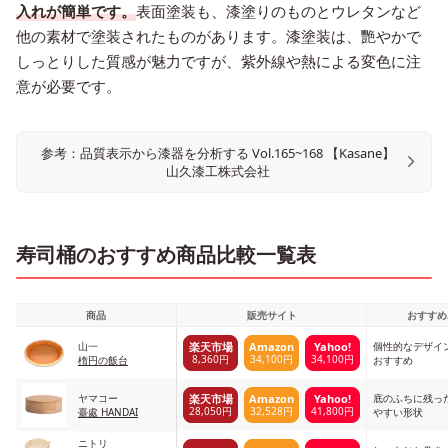
入れが簡単です。
表面塗装も、漆塗りのものとウレタンなど
他の素材で塗装されたものがあります。漆塗装は、艷やかで
しっとりした質感が魅力ですが、紫外線や熱による変色に注
意が必要です。
参考：品質表示から漆器を分析する Vol.165~168 【Kasane】
山久漆工株式会社
寿司桶のおすすめ商品比較一覧表
商品
販売サイト
おすすめ
山一
個性的なデザイ
楽天市場
Amazon
Yahoo!
8,360円
34,100円
34,100円
楕円の飯台
おすすめ
ヤマコー
底のふちに残っ
楽天市場
Amazon
Yahoo!
28,050円
32,528円
41,800円
臺處 HANDAI
やすい形状
ニトリ