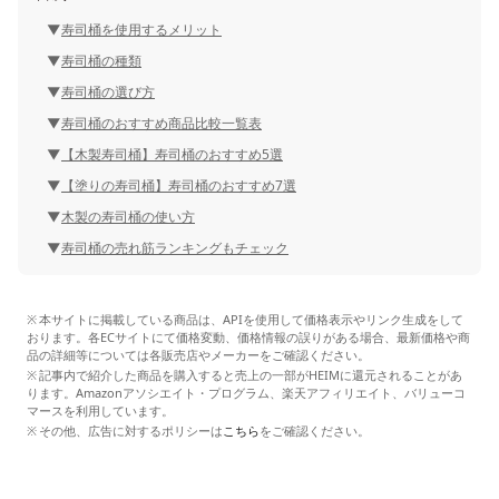
寿司桶を使用するメリット
寿司桶の種類
寿司桶の選び方
寿司桶のおすすめ商品比較一覧表
【木製寿司桶】寿司桶のおすすめ5選
【塗りの寿司桶】寿司桶のおすすめ7選
木製の寿司桶の使い方
寿司桶の売れ筋ランキングもチェック
本サイトに掲載している商品は、APIを使用して価格表示やリンク生成をして
おります。各ECサイトにて価格変動、価格情報の誤りがある場合、最新価格や商
品の詳細等については各販売店やメーカーをご確認ください。
記事内で紹介した商品を購入すると売上の一部がHEIMに還元されることがあ
ります。Amazonアソシエイト・プログラム、楽天アフィリエイト、バリューコ
マースを利用しています。
その他、広告に対するポリシーは
こちら
をご確認ください。