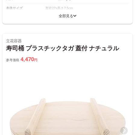
本体サイズ
直径27×高さ7.5cm
全部見る
立花容器
寿司桶 プラスチックタガ 蓋付 ナチュラル
4,470
参考価格
円