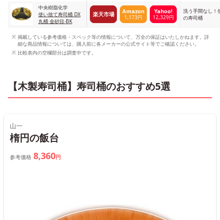
中央樹脂化学
洗う手間なし！
Amazon
Yahoo!
楽天市場
使い捨て寿司桶 DX
1,173円
12,329円
の寿司桶
丸桶 金砂目-BK
掲載している参考価格・スペック等の情報について、万全の保証はいたしかねます。詳
細な商品情報については、購入前に各メーカーの公式サイト等でご確認ください。
比較表内の空欄部分は調査中です。
【木製寿司桶】寿司桶のおすすめ5選
山一
楕円の飯台
8,360
参考価格
円