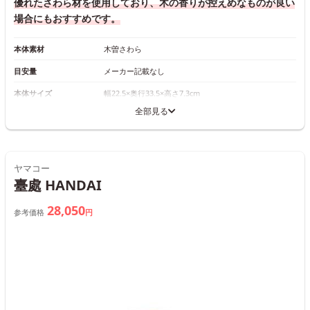
優れたさわら材を使用しており、木の香りが控えめなものが良い
場合にもおすすめです。
本体素材
木曽さわら
目安量
メーカー記載なし
本体サイズ
幅22.5×奥行33.5×高さ7.3cm
全部見る
ヤマコー
臺處 HANDAI
28,050
参考価格
円