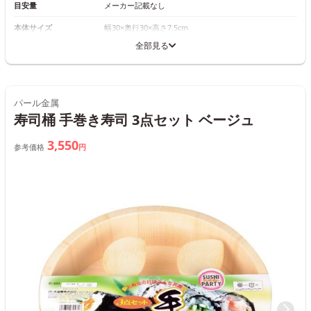
目安量
メーカー記載なし
本体サイズ
幅30×奥行30×高さ7.5cm
全部見る
パール金属
寿司桶 手巻き寿司 3点セット ベージュ
3,550
参考価格
円