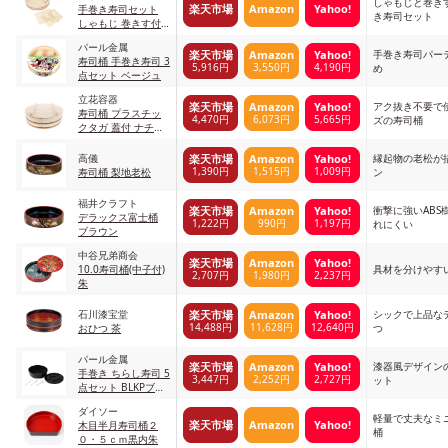
しゃもじと巻き
楽天市場
Amazon
Yahoo!
手巻き寿司セット
き寿司セット
しゃもじ 巻きす付
き
パール金属
手巻き寿司パー
楽天市場
Amazon
Yahoo!
寿司桶 手巻き寿司 3
5,916円
3,550円
4,190円
め
点セット ベージュ
立花容器
アク抜き不要で
楽天市場
Amazon
Yahoo!
寿司桶 プラスチッ
4,470円
6,073円
5,665円
ズの寿司桶
クタガ 蓋付 ナチュ
ラル
高儀
縁起物の老松が
楽天市場
Amazon
Yahoo!
1,390円
1,515円
1,009円
寿司桶 梨地老松
ン
福井クラフト
衝撃に強いABS
楽天市場
Amazon
Yahoo!
デラックス富士桶
1,222円
990円
1,197円
れにくい
ブラウン
中谷兄弟商会
楽天市場
Amazon
Yahoo!
10.0寿司桶(中子付)
具材を分けやす
2,707円
1,980円
2,237円
朱
石川漆宝堂
シックで上品な
楽天市場
Amazon
Yahoo!
14,488円
11,628円
12,640円
おひつ 茶
つ
パール金属
漆器風デザイン
楽天市場
Amazon
Yahoo!
手巻き ちらし寿司 5
3,447円
2,252円
2,727円
ット
点セット BLKPブラ
ック
ダイソー
軽量で丈夫なミ
楽天市場
Amazon
Yahoo!
木目半月寿司桶２
桶
０・５ｃｍ黒内朱