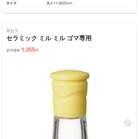
サイズ
高さ11×直径5cm
京セラ
セラミック ミル ミル ゴマ専用
1,355
参考価格
円