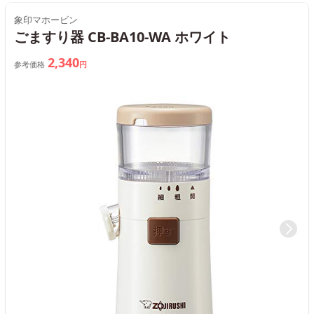
象印マホービン
ごますり器 CB-BA10-WA ホワイト
2,340
参考価格
円