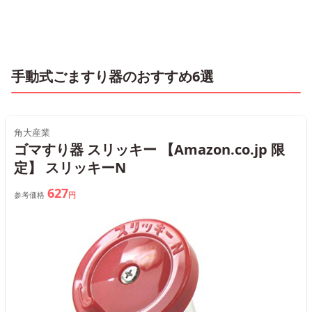
手動式ごますり器のおすすめ6選
角大産業
ゴマすり器 スリッキー 【Amazon.co.jp 限
定】 スリッキーN
627
参考価格
円