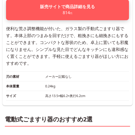
販売サイトで商品詳細を見る
814
円
便利な荒さ調整機能が付いた、ガラス製の手動式ごますり器で
す。本体上部のつまみを回すだけで、粗挽きにも細挽きにもする
ことができます。コンパクトな形状のため、卓上に置いても邪魔
になりません。シンプルな見た目でどんなキッチンにも違和感な
く置くことができます。手軽に使えるごますり器がほしい方にお
すすめです。
刃の素材
メーカー記載なし
本体重量
0.24kg
サイズ
高さ13.5×幅6.2×奥行6.2cm
電動式ごますり器のおすすめ2選