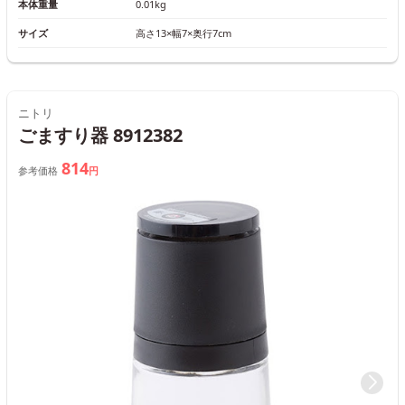
本体重量
0.01kg
サイズ
高さ13×幅7×奥行7cm
ニトリ
ごますり器 8912382
814
参考価格
円