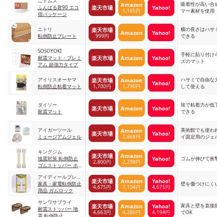
ニトムズ
吸着性が高い合
Amazon
楽天市場
Yahoo!
ふんばる君90 エコ
1,185円
マー素材を使用
得パッケージ
ニトリ
横の長さはハサ
楽天市場
Amazon
Yahoo!
999円
転倒防止プレート
できる
SOSOYOKI
手軽に貼り付け
楽天市場
Amazon
Yahoo!
耐震マット・プレミ
ズのマット
アム 超強力タイプ
アイリスオーヤマ
ハサミで自由な
楽天市場
Amazon
Yahoo!
1,700円
1,790円
転倒防止粘着マット
して使える
ダイソー
埃で粘着力が低
楽天市場
Amazon
Yahoo!
耐震マット
できる
アイガーツール
美術館でも使わ
Amazon
楽天市場
Yahoo!
2,868円
ミュージアムジェル
イ固定用のジェ
キングジム
楽天市場
Amazon
Yahoo!
地震対策 転倒防止
ゴムが伸びて衝
2,800円
2,298円
ゴムストッパー ホ
ワイト
アイディールブレー
楽天市場
Amazon
Yahoo!
ン
家具・家電転倒防止
壁を傷つけにく
4,675円
7,104円
4,675円
用品 ガムロック
サンワサプライ
家具と壁を直接
楽天市場
Amazon
Yahoo!
耐震ストッパー 地
4,663円
4,280円
4,194円
でOK
震 転倒防止