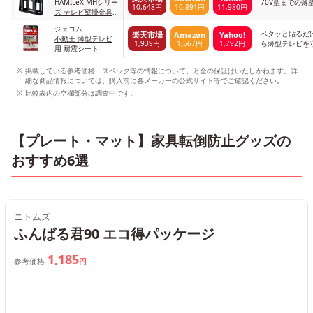
HAMILeX MHシリー
70V型までの薄
10,648円
10,891円
11,980円
ズ テレビ壁掛金具
MH-651B ブラック
ジェコム
ペタッと貼るだ
楽天市場
Amazon
Yahoo!
不動王 薄型テレビ
1,939円
1,567円
1,792円
ら薄型テレビを
用 耐震シート
掲載している参考価格・スペック等の情報について、万全の保証はいたしかねます。詳
細な商品情報については、購入前に各メーカーの公式サイト等でご確認ください。
比較表内の空欄部分は調査中です。
【プレート・マット】家具転倒防止グッズの
おすすめ6選
ニトムズ
ふんばる君90 エコ得パッケージ
1,185
参考価格
円