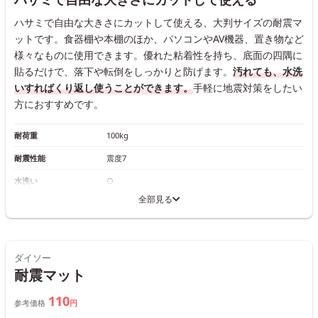
ハサミで自由な大きさにカットして使える、大判サイズの耐震マ
ットです。食器棚や本棚のほか、パソコンやAV機器、置き物など
様々なものに使用できます。優れた粘着性を持ち、底面の四隅に
貼るだけで、落下や転倒をしっかりと防げます。
汚れても、水洗
いすればくり返し使うことができます。
手軽に地震対策をしたい
方におすすめです。
耐荷重
100kg
耐震性能
震度7
水洗い
○
全部見る
ダイソー
耐震マット
110
参考価格
円