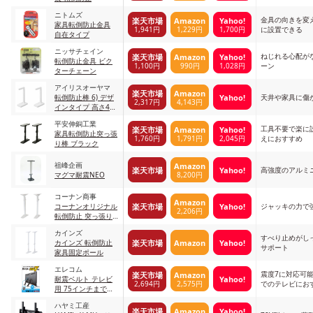
ニトムズ
金具の向きを変
楽天市場
Amazon
Yahoo!
家具転倒防止金具
1,941円
1,229円
1,700円
に設置できる
自在タイプ
ニッサチェイン
ねじれる心配が
楽天市場
Amazon
Yahoo!
転倒防止金具 ビク
1,100円
990円
1,028円
ーン
ターチェーン
アイリスオーヤマ
楽天市場
Amazon
Yahoo!
転倒防止棒 6) デザ
天井や家具に傷
2,317円
4,143円
インタイプ 高さ40-
60cm
平安伸銅工業
工具不要で楽に
楽天市場
Amazon
Yahoo!
家具転倒防止突っ張
1,760円
1,791円
2,045円
えにおすすめ
り棒 ブラック
‎祖峰企画
Amazon
楽天市場
Yahoo!
高強度のアルミ
8,200円
マグマ耐震NEO
コーナン商事
Amazon
楽天市場
Yahoo!
コーナンオリジナル
ジャッキの力で
2,206円
転倒防止 突っ張り
伸縮 耐震ポール
カインズ
すべり止めがし
楽天市場
Amazon
Yahoo!
カインズ 転倒防止
サポート
家具固定ポール
エレコム
震度7に対応可能
楽天市場
Amazon
Yahoo!
耐震ベルト テレビ
2,694円
2,575円
でのテレビにお
用 75インチまで対
応
ハヤミ工産
楽天市場
Amazon
Yahoo!