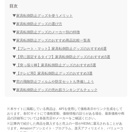
目次
家具転倒防止グッズを使うメリット
家具転倒防止グッズの選び方
家具転倒防止グッズのメーカー別の特徴
家具転倒防止グッズのおすすめ商品比較一覧表
【プレート・マット】家具転倒防止グッズのおすすめ6選
【壁に固定するタイプ】家具転倒防止グッズのおすすめ5選
【突っ張り棒】家具転倒防止グッズのおすすめ5選
【テレビ用】家具転倒防止グッズのおすすめ3選
窓の飛散防止フィルムや防災セットも準備しよう
家具転倒防止グッズの売れ筋ランキングもチェック
本サイトに掲載している商品は、APIを使用して価格表示やリンク生成をして
おります。各ECサイトにて価格変動、価格情報の誤りがある場合、最新価格や商
品の詳細等については各販売店やメーカーをご確認ください。
記事内で紹介した商品を購入すると売上の一部がHEIMに還元されることがあ
ります。Amazonアソシエイト・プログラム、楽天アフィリエイト、バリューコ