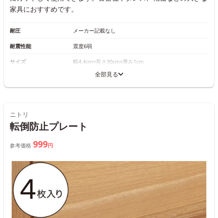
家具におすすめです。
耐圧
メーカー記載なし
耐震性能
震度6弱
サイズ
幅4.4cm×長さ30cm×厚み1cm
全部見る
ニトリ
転倒防止プレート
999
参考価格
円