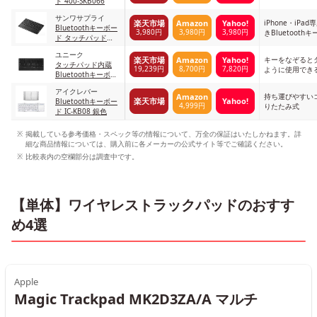
ド 400-SKB066
る
サンワサプライ
iPhone・iP
楽天市場
Amazon
Yahoo!
Bluetoothキーボー
3,980円
3,980円
3,980円
きBluetooth
ド タッチパッド
iPhone・iPad専用
ユニーク
1
キーをなぞると
楽天市場
Amazon
Yahoo!
タッチパッド内蔵
19,239円
8,700円
7,820円
ように使用でき
Bluetoothキーボー
ド mokibo
アイクレバー
MKB316_BK ブラッ
持ち運びやすい
Amazon
楽天市場
Yahoo!
Bluetoothキーボー
ク
4,999円
りたたみ式
ド IC-KB08 銀色
掲載している参考価格・スペック等の情報について、万全の保証はいたしかねます。詳
細な商品情報については、購入前に各メーカーの公式サイト等でご確認ください。
比較表内の空欄部分は調査中です。
【単体】ワイヤレストラックパッドのおすす
め4選
Apple
Magic Trackpad MK2D3ZA/A マルチ