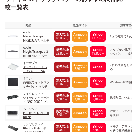
較一覧表
商品
販売サイト
おすすめ
Apple
楽天市場
Amazon
Yahoo!
Magic Trackpad
1回の充電で1
18,082円
15,066円
17,782円
MK2D3ZA/A マルチ
Apple
アップルの純正
楽天市場
Yahoo!
Amazon
Magic Trackpad 2
22,800円
19,800円
ックパッド！操
MRMF2J/A スペース
圧センサー付き
グレイ
イーサプライ
2台の機器を切
Amazon
楽天市場
Yahoo!
タッチパッド トラ
6,980円
る
ックパッド EZ4-
MABT128 マルチ
ミヨシ
楽天市場
Yahoo!
Amazon
高精度ワイヤレスタ
Windows10
15,025円
8,948円
ッチパッド マルチ
マイクロソフト
楽天市場
Amazon
Yahoo!
ワイヤレスキーボー
防滴加工で水を
9,964円
4,980円
5,998円
ド N9Z-00029 ブラ
ック
ペリックス
計量・コンパク
楽天市場
Yahoo!
Amazon
PERIBOARD-716 III
5,684円
8,600円
も便利
Black
サンワサプライ
マルチペアリン
楽天市場
Amazon
Yahoo!
Bluetoothキーボー
3,480円
3,980円
3,980円
ッチで接続機器