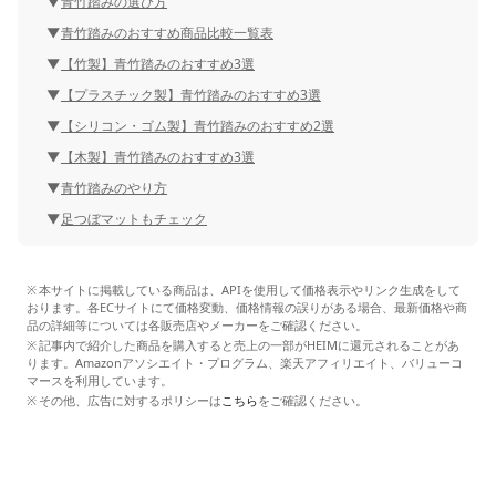
青竹踏みの選び方
青竹踏みのおすすめ商品比較一覧表
【竹製】青竹踏みのおすすめ3選
【プラスチック製】青竹踏みのおすすめ3選
【シリコン・ゴム製】青竹踏みのおすすめ2選
【木製】青竹踏みのおすすめ3選
青竹踏みのやり方
足つぼマットもチェック
本サイトに掲載している商品は、APIを使用して価格表示やリンク生成をして
おります。各ECサイトにて価格変動、価格情報の誤りがある場合、最新価格や商
品の詳細等については各販売店やメーカーをご確認ください。
記事内で紹介した商品を購入すると売上の一部がHEIMに還元されることがあ
ります。Amazonアソシエイト・プログラム、楽天アフィリエイト、バリューコ
マースを利用しています。
その他、広告に対するポリシーは
こちら
をご確認ください。