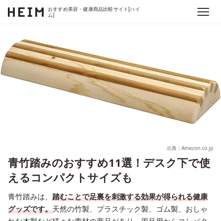
おすすめ美容・健康商品比較サイト[ハイ
ム]
出典：Amazon.co.jp
青竹踏みのおすすめ11選！デスク下で使
えるコンパクトサイズも
青竹踏みは、
踏むことで足裏を刺激する効果が得られる健康
グッズです。
天然の竹製、プラスチック製、ゴム製、おしゃ