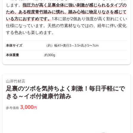
します。
指圧力が高く足裏全体に強い刺激が感じられるタイプの
ため、ある程度青竹踏みに慣れ、踏み心地に物足りなさを感じて
いる方におすすめです。
1本に節が2個あり強度が高く割れにくい
仕様になっています。天然の竹素材ならではの、経年に伴い変化
する色あいも楽しめます。
本体サイズ
（約）幅41×奥行3～3.5×高さ5〜7cm
本体重量
約300g
山岸竹材店
足裏のツボを気持ちよく刺激！毎日手軽にで
きる～イボ付健康竹踏み
3,000
参考価格
円