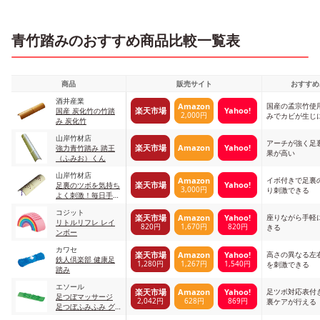
青竹踏みのおすすめ商品比較一覧表
商品
販売サイト
おすすめ
酒井産業
国産の孟宗竹使
Amazon
楽天市場
Yahoo!
国産 炭化竹の竹踏
2,000円
みでカビが生じ
み 炭化竹
山岸竹材店
アーチが強く足
楽天市場
Amazon
Yahoo!
強力青竹踏み 踏王
果が高い
（ふみお）くん
山岸竹材店
イボ付きで足裏
Amazon
楽天市場
Yahoo!
足裏のツボを気持ち
3,000円
り刺激できる
よく刺激！毎日手軽
にできる～イボ付健
コジット
康竹踏み
座りながら手軽
楽天市場
Amazon
Yahoo!
リトルリフレ レイ
820円
1,670円
820円
きる
ンボー
カワセ
高さの異なる左
楽天市場
Amazon
Yahoo!
鉄人倶楽部 健康足
1,280円
1,267円
1,540円
を刺激できる
踏み
エソール
足ツボ対応表付
楽天市場
Amazon
Yahoo!
足つぼマッサージ
2,042円
628円
869円
裏ケアが行える
足つぼふみふみ グ
リーン