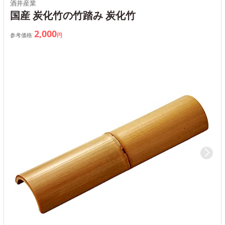
酒井産業
国産 炭化竹の竹踏み 炭化竹
2,000
参考価格
円