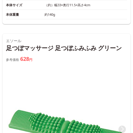
本体サイズ
（約）幅33×奥行11.5×高さ4cm
本体重量
約140g
エソール
足つぼマッサージ 足つぼふみふみ グリーン
628
参考価格
円