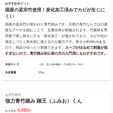
おすすめポイント
国産の孟宗竹使用！炭化加工済みでカビが生じに
くい
国産の孟宗竹が使われた青竹踏みです。天然の青竹ならではの適
度なアーチを踏むことで、足裏全体が刺激されます。竹素材を専
用釜で蒸し焼きにする「炭化加工」が施されており、カビや虫が
発生しづらく衛生的に使えるのも魅力です。長さが約40cmある
ので、両足がゆったり刺激できます。
カーブがゆるめで刺激が強
すぎないので、青竹踏み初心者の方の入門用にもおすすめです。
本体サイズ
（約）長さ40×幅8～15×高さ4～5cm
本体重量
370g
山岸竹材店
強力青竹踏み 踏王（ふみお）くん
4,980
参考価格
円