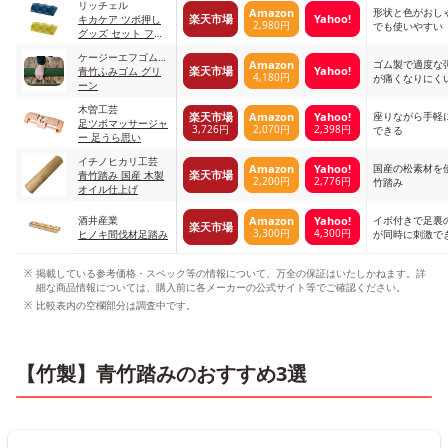
リッチェル
形状と色がおし
Amazon
楽天市場
Yahoo!
キカケア ツボ押し
2,980円
でも使いやすい
グッズ セット フッ
ト2個セット
ケージーエフゴムチ
ゴム製で適度な
Amazon
楽天市場
Yahoo!
ップ
青竹ふみゴム グリ
4,180円
が痛くなりにく
ーン
木曽工芸
座りながら手軽
楽天市場
Amazon
Yahoo!
足ツボマッサージャ
3,726円
2,070円
2,398円
できる
ー 足うら思い
イチノヒカリ工芸
国産の松素材を
Amazon
Yahoo!
楽天市場
青竹踏み 国産 木製
2,200円
2,776円
竹踏み
オイル仕上げ
酒井産業
イボ付きで足裏
Amazon
Yahoo!
楽天市場
3,300円
4,300円
ヒノキ間伐材足踏み
が同時に刺激で
掲載している参考価格・スペック等の情報について、万全の保証はいたしかねます。詳
細な商品情報については、購入前に各メーカーの公式サイト等でご確認ください。
比較表内の空欄部分は調査中です。
【竹製】青竹踏みのおすすめ3選