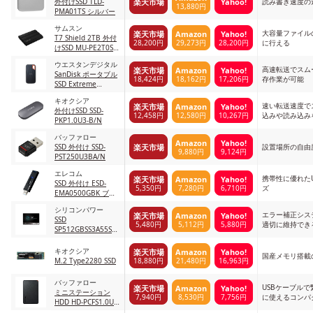
楽天市場
Yahoo!
ディング
外付けSSD TLD-
読み書き速度の
13,880円
PMA01TS シルバー
サムスン
大容量ファイル
楽天市場
Amazon
Yahoo!
T7 Shield 2TB 外付
28,200円
29,273円
28,200円
に行える
けSSD MU-PE2T0S-
IT/EC ブラック
ウエスタンデジタル
高速転送でスム
楽天市場
Amazon
Yahoo!
SanDisk ポータブル
18,424円
18,162円
17,206円
存作業が可能
SSD Extreme
Portable SDSSDE61-
キオクシア
1T00-GH25
速い転送速度で
楽天市場
Amazon
Yahoo!
外付けSSD SSD-
12,458円
12,580円
10,267円
込みや読み込み
PKP1.0U3-B/N
バッファロー
Amazon
Yahoo!
楽天市場
SSD 外付け SSD-
設置場所の自由
9,880円
9,124円
PST250U3BA/N
エレコム
携帯性に優れた
楽天市場
Amazon
Yahoo!
SSD 外付け ESD-
5,350円
7,280円
6,710円
ズ
EMA0500GBK ブラ
ック
シリコンパワー
エラー補正シス
楽天市場
Amazon
Yahoo!
SSD
5,480円
5,112円
5,880円
適切に維持でき
SP512GBSS3A55S25
512GB
キオクシア
楽天市場
Amazon
Yahoo!
国産メモリ搭載の
18,880円
21,480円
16,963円
M.2 Type2280 SSD
バッファロー
USBケーブル
楽天市場
Amazon
Yahoo!
ミニステーション
7,940円
8,530円
7,756円
に使えるコンパ
HDD HD-PCFS1.0U3-
BBA 1.0TB 単品