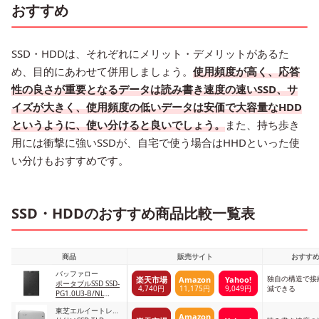
おすすめ
SSD・HDDは、それぞれにメリット・デメリットがあるた
め、目的にあわせて併用しましょう。
使用頻度が高く、応答
性の良さが重要となるデータは読み書き速度の速いSSD、サ
イズが大きく、使用頻度の低いデータは安価で大容量なHDD
というように、使い分けると良いでしょう。
また、持ち歩き
用には衝撃に強いSSDが、自宅で使う場合はHHDといった使
い分けもおすすめです。
SSD・HDDのおすすめ商品比較一覧表
商品
販売サイト
おすす
バッファロー
独自の構造で接
楽天市場
Amazon
Yahoo!
ポータブルSSD SSD-
4,740円
11,175円
9,049円
減できる
PG1.0U3-B/NL
1.0TB
東芝エルイートレー
Amazon