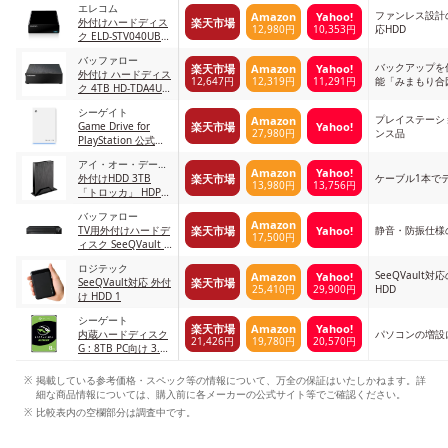
エレコム
ファンレス設計
Amazon
Yahoo!
楽天市場
外付けハードディス
12,980円
10,353円
応HDD
ク ELD-STV040UBK
ブラック
バッファロー
バックアップを
楽天市場
Amazon
Yahoo!
外付け ハードディス
12,647円
12,319円
11,291円
能「みまもり合
ク 4TB HD-TDA4U3-
B/N
シーゲイト
プレイステーシ
Amazon
楽天市場
Yahoo!
Game Drive for
27,980円
ンス品
PlayStation 公式ラ
イセンス製品
アイ・オー・データ
STLV5000300 ブラ
Amazon
Yahoo!
楽天市場
機器
外付けHDD 3TB
ケーブル1本で
ック
13,980円
13,756円
「トロッカ」 HDPL-
UTA3K/E ブラック
バッファロー
Amazon
楽天市場
Yahoo!
TV用外付けハードデ
静音・防振仕様
17,500円
ィスク SeeQVault 1
ブラック
ロジテック
SeeQVault
Amazon
Yahoo!
楽天市場
SeeQVault対応 外付
25,410円
29,900円
HDD
け HDD 1
シーゲート
楽天市場
Amazon
Yahoo!
内蔵ハードディスク
パソコンの増設
21,426円
19,780円
20,570円
G : 8TB PC向け 3.5
インチ
掲載している参考価格・スペック等の情報について、万全の保証はいたしかねます。詳
細な商品情報については、購入前に各メーカーの公式サイト等でご確認ください。
比較表内の空欄部分は調査中です。