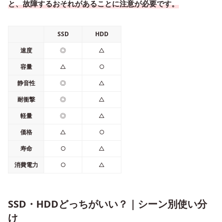
と、故障するおそれがあることに注意が必要です。
SSD
HDD
速度
◎
△
容量
△
○
静音性
◎
△
耐衝撃
◎
△
軽量
◎
△
価格
△
○
寿命
○
△
消費電力
○
△
SSD・HDDどっちがいい？｜シーン別使い分
け