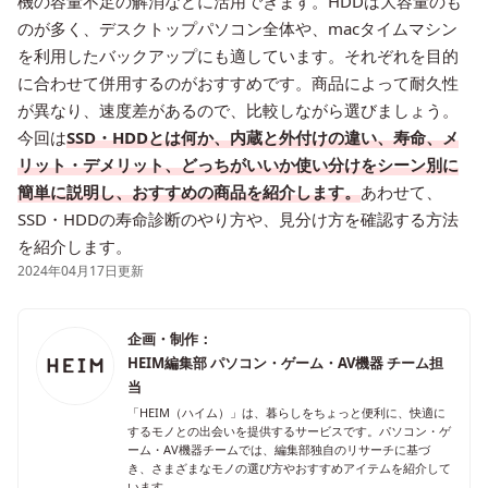
機の容量不足の解消などに活用できます。HDDは大容量のも
のが多く、デスクトップパソコン全体や、macタイムマシン
を利用したバックアップにも適しています。それぞれを目的
に合わせて併用するのがおすすめです。商品によって耐久性
が異なり、速度差があるので、比較しながら選びましょう。
今回は
SSD・HDDとは何か、内蔵と外付けの違い、寿命、メ
リット・デメリット、どっちがいいか使い分けをシーン別に
簡単に説明し、おすすめの商品を紹介します。
あわせて、
SSD・HDDの寿命診断のやり方や、見分け方を確認する方法
を紹介します。
2024年04月17日更新
企画・制作：
HEIM編集部 パソコン・ゲーム・AV機器 チーム担
当
「HEIM（ハイム）」は、暮らしをちょっと便利に、快適に
するモノとの出会いを提供するサービスです。パソコン・ゲ
ーム・AV機器チームでは、編集部独自のリサーチに基づ
き、さまざまなモノの選び方やおすすめアイテムを紹介して
います。