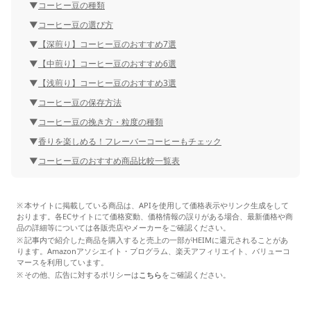
コーヒー豆の種類
コーヒー豆の選び方
【深煎り】コーヒー豆のおすすめ7選
【中煎り】コーヒー豆のおすすめ6選
【浅煎り】コーヒー豆のおすすめ3選
コーヒー豆の保存方法
コーヒー豆の挽き方・粒度の種類
香りを楽しめる！フレーバーコーヒーもチェック
コーヒー豆のおすすめ商品比較一覧表
本サイトに掲載している商品は、APIを使用して価格表示やリンク生成をして
おります。各ECサイトにて価格変動、価格情報の誤りがある場合、最新価格や商
品の詳細等については各販売店やメーカーをご確認ください。
記事内で紹介した商品を購入すると売上の一部がHEIMに還元されることがあ
ります。Amazonアソシエイト・プログラム、楽天アフィリエイト、バリューコ
マースを利用しています。
その他、広告に対するポリシーは
こちら
をご確認ください。