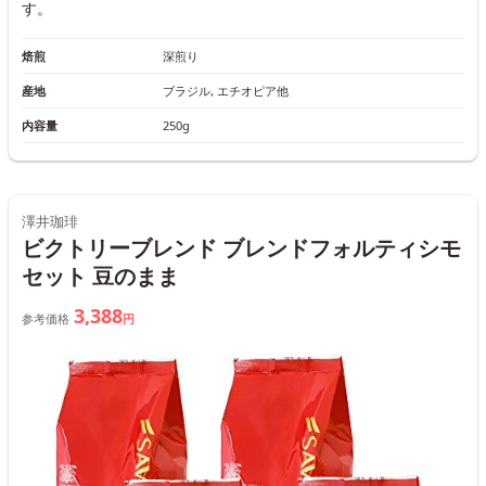
す。
焙煎
深煎り
産地
ブラジル, エチオピア他
内容量
250g
澤井珈琲
ビクトリーブレンド ブレンドフォルティシモ
セット 豆のまま
3,388
参考価格
円