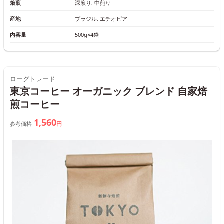
焙煎
深煎り, 中煎り
産地
ブラジル, エチオピア
内容量
500g×4袋
ローグトレード
東京コーヒー オーガニック ブレンド 自家焙
煎コーヒー
1,560
参考価格
円