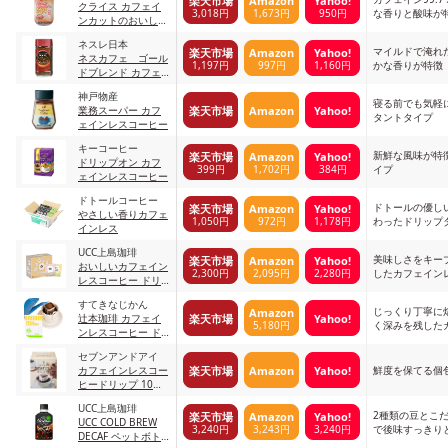
楽天市場
Amazon
Yahoo!
パン
クライス カフェイ
3,018円
1,673円
950円
な香りと酸味が
ンカットのおいしい
コーヒー
ネスレ日本
マイルドで淹れ
楽天市場
Amazon
Yahoo!
ネスカフェ ゴール
1,197円
997円
1,160円
かな香りが特徴
ドブレンド カフェ
インレス
神戸物産
寝る前でも気軽
楽天市場
Amazon
Yahoo!
業務スーパー カフ
タントタイプ
ェインレスコーヒー
キーコーヒー
新鮮な風味が特
楽天市場
Amazon
Yahoo!
ドリップオン カフ
399円
1,702円
384円
イプ
ェインレスコーヒー
ドトールコーヒー
ドトールの優し
楽天市場
Amazon
Yahoo!
やさしい香りカフェ
1,050円
972円
1,178円
わったドリップ
インレス
UCC上島珈琲
美味しさをキー
楽天市場
Amazon
Yahoo!
おいしいカフェイン
2,300円
2,095円
2,280円
したカフェイン
レスコーヒー ドリ
ップコーヒ
すてきなじかん
じっくり丁寧に
Amazon
楽天市場
Yahoo!
辻本珈琲 カフェイ
5,180円
く深みを残した
ンレスコーヒー ド
コーヒー
リップコーヒー
セブンアンドアイ
楽天市場
Amazon
Yahoo!
カフェインレスコー
鮮度を保てる個
ヒードリップ 10袋
入
UCC上島珈琲
2種類の豆とこ
楽天市場
Amazon
Yahoo!
UCC COLD BREW
3,240円
3,243円
3,240円
で後味すっきり
DECAF ペットボト