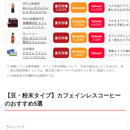
ル コーヒー
UCC上島珈琲
コクがありアイ
楽天市場
Yahoo!
Amazon
おいしいカフェイン
2,420円
2,570円
飲むのもおすす
レス ボトルコーヒ
ー 無糖 ペットボト
honu加藤珈琲店
ル
そのままアイス
Amazon
Yahoo!
楽天市場
加藤珈琲店 カフェ
3,755円
4,055円
飲める手軽なボ
インレス アイス リ
キッド コーヒー
サントリー
カフェラテにし
Amazon
Yahoo!
楽天市場
ボス カフェベース
5,283円
758円
る！割るタイプ
贅沢カフェインレス
スコーヒー
甘さ控えめ 濃縮 コ
辻本珈琲
ーヒー
無糖タイプの後
Amazon
楽天市場
Yahoo!
デカフェ アイスコ
5,940円
したアイスコー
ーヒーハウスブレン
ド
掲載している参考価格・スペック等の情報について、万全の保証はいたしかねます。詳
細な商品情報については、購入前に各メーカーの公式サイト等でご確認ください。
比較表内の空欄部分は調査中です。
【豆・粉末タイプ】カフェインレスコーヒー
のおすすめ5選
ラバッツァ