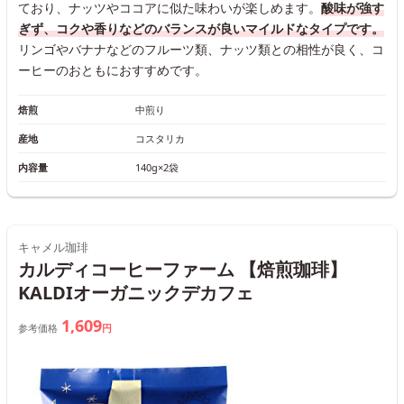
ており、ナッツやココアに似た味わいが楽しめます。
酸味が強す
ぎず、コクや香りなどのバランスが良いマイルドなタイプです。
リンゴやバナナなどのフルーツ類、ナッツ類との相性が良く、コ
ーヒーのおともにおすすめです。
焙煎
中煎り
産地
コスタリカ
内容量
140g×2袋
キャメル珈琲
カルディコーヒーファーム 【焙煎珈琲】
KALDIオーガニックデカフェ
1,609
参考価格
円