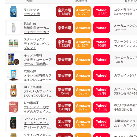
商品
販売サイト
おすすめ
ラバッツァ
コクと香りがよ
楽天市場
Amazon
Yahoo!
1,188円
1,127円
1,128円
デカフェ 青
味わいが特徴
良品計画
オーガニックの
楽天市場
Amazon
Yahoo!
無印良品 オーガニ
コーヒー
ックコーヒー カフ
ェインレス 豆
スターバックス
フルーツやナッ
楽天市場
Amazon
Yahoo!
ディカフェ ハウス
1,222円
2,137円
700円
カフェインレス
ブレンド
キャメル珈琲
コーヒーらしい
楽天市場
Amazon
Yahoo!
カルディコーヒーフ
しめる
ァーム 【焙煎珈
琲】KALDIオーガニ
成城石井
ックデカフェ
楽天市場
Amazon
Yahoo!
メキシコ産有機カフ
カフェインを9
ェインレスコーヒー
UCC上島珈琲
カフェイン97
楽天市場
Amazon
Yahoo!
おいしいカフェイン
754円
585円
687円
芳醇な香りが特
レス インスタント
コーヒー 45g
味の素AGF
冷たい水や牛乳
楽天市場
Amazon
Yahoo!
ブレンディ やす
1,420円
991円
1,133円
手軽に飲める
らぎのカフェインレ
ス スティック
マウントハーゲン
有機栽培のアラ
楽天市場
Amazon
Yahoo!
オーガニック フェ
2,650円
1,780円
1,641円
たオーガニック
アトレード カフェ
ーヒー
インレスインスタン
クライスカフェジャ
トコーヒー
カフェイン99.