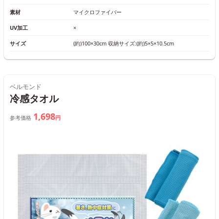
素材
マイクロファイバー
UV加工
×
サイズ
(約)100×30cm 収納サイズ:(約)5×5×10.5cm
ベルモンド
冷感タオル
1,698
参考価格
円