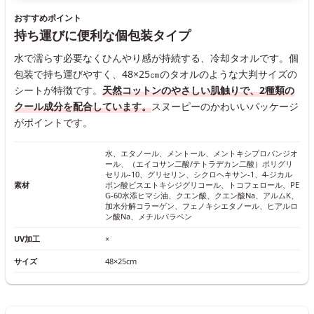
おすすめポイント
持ち運びに便利な個包装タイプ
水で濡らす必要なくひんやり感が持続する、冷却タオルです。個
包装で持ち運びやすく、48×25㎝のタオルのような大判サイズの
シートが特徴です。
天然コットンのやさしい肌触りで、2種類の
クール成分を配合しています。
スヌーピーのかわいいパッケージ
がポイントです。
水、エタノール、メントール、メントキシプロパンジオ
ール、（エイコサン二酸/テトラデカン二酸）ポリグリ
セリル‐10、グリセリン、シクロヘキサン‐1、4‐ジカル
素材
ボン酸ビスエトキシジグリコール、トコフェロール、PE
G‐60水添ヒマシ油、クエン酸、クエン酸Na、アルムK、
加水分解コラーゲン、フェノキシエタノール、ヒアルロ
ン酸Na、メチルパラベン
UV加工
×
サイズ
48×25cm