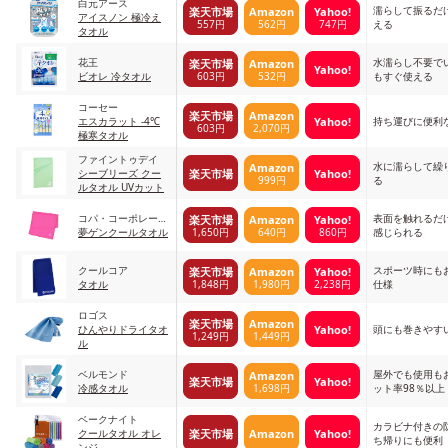
白元アース
濡らして振るだ
楽天市場
Amazon
Yahoo!
アイスノン 極冷え
557円
562円
747円
える
タオル
花王
水濡らし不要で
楽天市場
Amazon
Yahoo!
603円
532円
ビオレ 冷タオル
もすぐ使える
コーセー
楽天市場
Amazon
Yahoo!
エスカラット -4℃
持ち運びに便利
603円
2,070円
極寒タオル
ファイントゥデイ
水に濡らして繰
Amazon
楽天市場
Yahoo!
シーブリーズ クー
999円
る
ルタオル UVカット
コパ・コーポレーシ
表面を触れるだ
楽天市場
Amazon
Yahoo!
1,650円
640円
860円
ョン
夢ゲンクールタオル
感じられる
クールコア
スポーツ時にも
楽天市場
Amazon
Yahoo!
1,848円
1,980円
2,238円
タオル
仕様
ロゴス
楽天市場
Amazon
Yahoo!
ひんやりドライタオ
頭にも巻きやす
1,249円
1,449円
ル
ベルモンド
屋外でも使用も
Amazon
楽天市場
Yahoo!
1,698円
冷感タオル
ット率98％以上
ベークナイト
カラビナ付きの
楽天市場
Amazon
Yahoo!
クールタオル オレ
ち帰りにも便利
ンジ