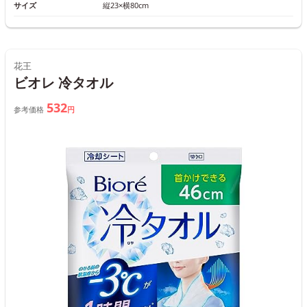
サイズ
縦23×横80cm
花王
ビオレ 冷タオル
532
参考価格
円