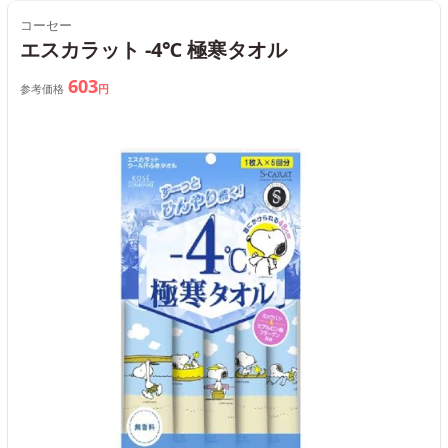
コーセー
エスカラット -4℃ 極寒タオル
603
参考価格
円