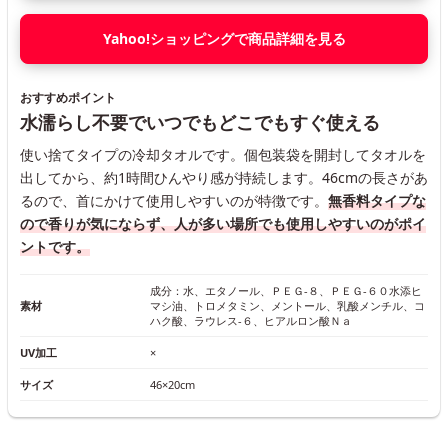
Yahoo!ショッピングで商品詳細を見る
おすすめポイント
水濡らし不要でいつでもどこでもすぐ使える
使い捨てタイプの冷却タオルです。個包装袋を開封してタオルを
出してから、約1時間ひんやり感が持続します。46cmの長さがあ
るので、首にかけて使用しやすいのが特徴です。
無香料タイプな
ので香りが気にならず、人が多い場所でも使用しやすいのがポイ
ントです。
成分：水、エタノール、ＰＥＧ-８、ＰＥＧ-６０水添ヒ
素材
マシ油、トロメタミン、メントール、乳酸メンチル、コ
ハク酸、ラウレス-６、ヒアルロン酸Ｎａ
UV加工
×
サイズ
46×20cm