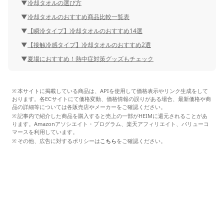
冷却タオルの選び方
冷却タオルのおすすめ商品比較一覧表
【瞬冷タイプ】冷却タオルのおすすめ14選
【接触冷感タイプ】冷却タオルのおすすめ2選
夏場におすすめ！熱中症対策グッズもチェック
本サイトに掲載している商品は、APIを使用して価格表示やリンク生成をして
おります。各ECサイトにて価格変動、価格情報の誤りがある場合、最新価格や商
品の詳細等については各販売店やメーカーをご確認ください。
記事内で紹介した商品を購入すると売上の一部がHEIMに還元されることがあ
ります。Amazonアソシエイト・プログラム、楽天アフィリエイト、バリューコ
マースを利用しています。
その他、広告に対するポリシーは
こちら
をご確認ください。