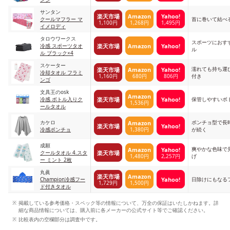
サンタン
楽天市場
Amazon
Yahoo!
クールマフラー マ
首に巻いて結べ
1,100円
1,268円
1,495円
イメロディ
タロウワークス
スポーツにおす
楽天市場
Amazon
Yahoo!
冷感 スポーツタオ
ル
ル ブラック×4
スケーター
濡れても持ち運
楽天市場
Amazon
Yahoo!
冷却タオル フラミ
1,160円
680円
806円
付き
ンゴ
文具王のosk
Amazon
楽天市場
Yahoo!
冷感 ボトル入りク
保管しやすいボ
1,536円
ールタオル
カケロ
ポンチョ型で長
Amazon
楽天市場
Yahoo!
1,380円
冷感ポンチョ
が続く
成願
爽やかな色味で
Amazon
Yahoo!
楽天市場
クールタオル 4.スタ
1,480円
2,257円
げ
ー ミント 2枚
丸眞
楽天市場
Amazon
Yahoo!
Champion冷感フー
日除けにもなる
1,729円
1,500円
ド付きタオル
掲載している参考価格・スペック等の情報について、万全の保証はいたしかねます。詳
細な商品情報については、購入前に各メーカーの公式サイト等でご確認ください。
比較表内の空欄部分は調査中です。