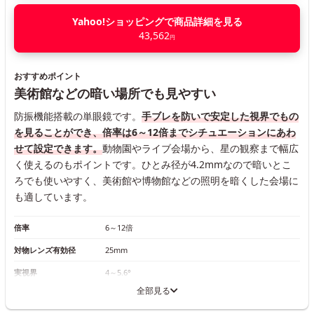
Yahoo!ショッピングで商品詳細を見る
43,562
円
おすすめポイント
美術館などの暗い場所でも見やすい
防振機能搭載の単眼鏡です。
手ブレを防いで安定した視界でもの
を見ることができ、倍率は6～12倍までシチュエーションにあわ
せて設定できます。
動物園やライブ会場から、星の観察まで幅広
く使えるのもポイントです。ひとみ径が4.2mmなので暗いとこ
ろでも使いやすく、美術館や博物館などの照明を暗くした会場に
も適しています。
倍率
6～12倍
対物レンズ有効径
25mm
実視界
4～5.6°
全部見る