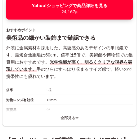
Yahoo!ショッピングで商品詳細を見る
24,167
円
おすすめポイント
美術品の細かい装飾まで確認できる
外装に金属素材を採用した、高級感のあるデザインの単眼鏡で
す。最短合焦距離は60cm、倍率は5倍で、美術館や博物館での鑑
賞用におすすめです。
光学性能が高く、明るくクリアな視界を実
現しています。
手のひらにすっぽり収まるサイズ感で、軽いので
携帯性にも優れています。
倍率
5倍
対物レンズ有効径
15mm
実視界
9°
全部見る