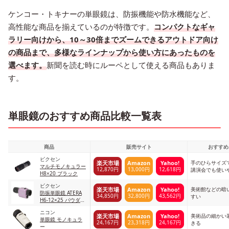
ケンコー・トキナーの単眼鏡は、防振機能や防水機能など、
高性能な商品を揃えているのが特徴です。
コンパクトなギャ
ラリー向けから、10～30倍までズームできるアウトドア向け
の商品まで、多様なラインナップから使い方にあったものを
選べます。
新聞を読む時にルーペとして使える商品もありま
す。
単眼鏡のおすすめ商品比較一覧表
商品
販売サイト
おすすめ
ビクセン
手のひらサイズ
楽天市場
Amazon
Yahoo!
マルチモノキュラー
12,870円
13,000円
12,618円
講演会でも使い
H8×20 ブラック
ビクセン
美術館などの暗
楽天市場
Amazon
Yahoo!
防振単眼鏡 ATERA
34,850円
32,800円
43,562円
すい
H6-12×25 パウダー
ピンク
ニコン
美術品の細かい
楽天市場
Amazon
Yahoo!
単眼鏡 モノキュラ
24,167円
23,318円
24,167円
きる
ー