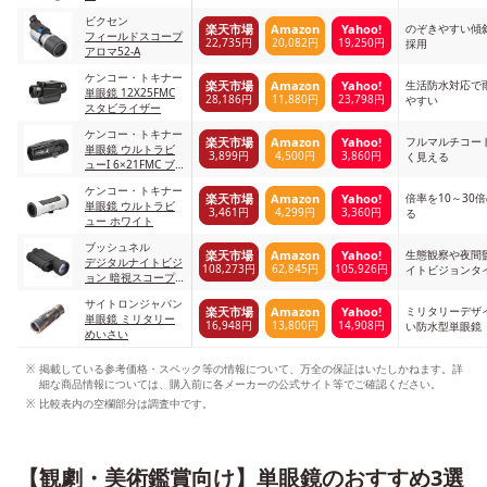
ビクセン
のぞきやすい傾
楽天市場
Amazon
Yahoo!
フィールドスコープ
22,735円
20,082円
19,250円
採用
アロマ52-A
ケンコー・トキナー
生活防水対応で
楽天市場
Amazon
Yahoo!
単眼鏡 12X25FMC
28,186円
11,880円
23,798円
やすい
スタビライザー
ケンコー・トキナー
フルマルチコー
楽天市場
Amazon
Yahoo!
単眼鏡 ウルトラビ
3,899円
4,500円
3,860円
く見える
ューI 6×21FMC ブ
ラック
ケンコー・トキナー
倍率を10～30
楽天市場
Amazon
Yahoo!
単眼鏡 ウルトラビ
3,461円
4,299円
3,360円
る
ュー ホワイト
ブッシュネル
生態観察や夜間
楽天市場
Amazon
Yahoo!
デジタルナイトビジ
108,273円
62,845円
105,926円
イトビジョンタ
ョン 暗視スコープ
エクイノクスZ6R ブ
サイトロンジャパン
ラック
ミリタリーデザ
楽天市場
Amazon
Yahoo!
単眼鏡 ミリタリー
16,948円
13,800円
14,908円
い防水型単眼鏡
めいさい
掲載している参考価格・スペック等の情報について、万全の保証はいたしかねます。詳
細な商品情報については、購入前に各メーカーの公式サイト等でご確認ください。
比較表内の空欄部分は調査中です。
【観劇・美術鑑賞向け】単眼鏡のおすすめ3選