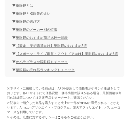
単眼鏡とは
単眼鏡と双眼鏡の違い
単眼鏡の選び方
単眼鏡のメーカー別の特徴
単眼鏡のおすすめ商品比較一覧表
【観劇・美術鑑賞向け】単眼鏡のおすすめ3選
【スポーツ・ライブ鑑賞・アウトドア向け】単眼鏡のおすすめ6選
オペラグラスや双眼鏡もチェック
単眼鏡の売れ筋ランキングもチェック
本サイトに掲載している商品は、APIを使用して価格表示やリンク生成をして
おります。各ECサイトにて価格変動、価格情報の誤りがある場合、最新価格や商
品の詳細等については各販売店やメーカーをご確認ください。
記事内で紹介した商品を購入すると売上の一部がHEIMに還元されることがあ
ります。Amazonアソシエイト・プログラム、楽天アフィリエイト、バリューコ
マースを利用しています。
その他、広告に対するポリシーは
こちら
をご確認ください。