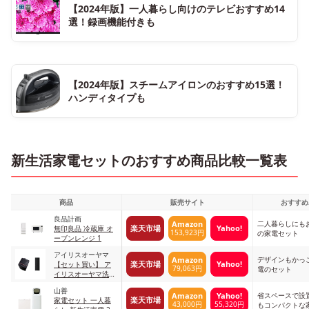
【2024年版】一人暮らし向けのテレビおすすめ14
選！録画機能付きも
【2024年版】スチームアイロンのおすすめ15選！
ハンディタイプも
新生活家電セットのおすすめ商品比較一覧表
商品
販売サイト
おすすめ
良品計画
二人暮らしにも
Amazon
楽天市場
Yahoo!
無印良品 冷蔵庫 オ
153,923円
の家電セット
ーブンレンジ 1
アイリスオーヤマ
デザインもかっ
Amazon
楽天市場
Yahoo!
【セット買い】 ア
79,063円
電のセット
イリスオーヤマ洗濯
機＋ハイセンス冷蔵
山善
庫
省スペースで設
Amazon
Yahoo!
楽天市場
家電セット 一人暮
43,000円
55,320円
もコンパクトな