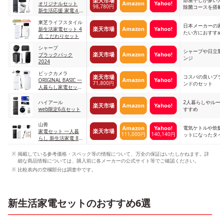
楽天市場
Amazon
Yahoo!
オリジナルセット
98,780円
除菌コースを搭
新生活応援 家電４
点セット
東芝ライフスタイル
日本メーカーの
楽天市場
Amazon
Yahoo!
新生活家電セット 4
たい方におすす
点 こだわりセット
シャープ
シャープや日立
楽天市場
Amazon
Yahoo!
ブラックパック
ンジ
2024
ビックカメラ
コスパの良いプ
楽天市場
Amazon
Yahoo!
ORIGINAL BASIC 一
71,800円
ンドのセット
人暮らし家電セット
5点
ハイアール
2人暮らしやル
楽天市場
Amazon
Yahoo!
web限定6点セット
すすめ
山善
電気ケトルや炊
Amazon
Yahoo!
楽天市場
家電セット 一人暮
111,000円
140,140円
ットになったタ
らし 新生活家電 8点
セット 1
掲載している参考価格・スペック等の情報について、万全の保証はいたしかねます。詳
細な商品情報については、購入前に各メーカーの公式サイト等でご確認ください。
比較表内の空欄部分は調査中です。
新生活家電セットのおすすめ6選