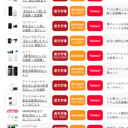
らし 新生活家電 2点
セット 46L2
ハイセンス
1〜2人暮らし
Amazon
楽天市場
Yahoo!
【2点セット買い】
56,600円
庫と洗濯機のセ
冷蔵庫＋洗濯機
コンフィー
電子レンジを冷
Amazon
楽天市場
Yahoo!
新生活セット買い
29,160円
てスペースを有
冷蔵庫 + 電子レンジ
1 ブラック
グループセブジャパ
Amazon
楽天市場
Yahoo!
ン
【セット買い】ティ
生活に便利な小
6,780円
ファール 電気ケト
ル ＋コイズミ ヘア
ニトリ
ドライヤー
チューナーレス
楽天市場
Amazon
Yahoo!
【家電3点セット】
105,970円
る家電セット
冷蔵庫＋洗濯機＋チ
ューナーレスTV
アイリスオーヤマ
8971541
スタイリッシュ
Amazon
楽天市場
Yahoo!
新生活家電3点セッ
82,980円
電セット
ト 1
アイリスオーヤマ
ホワイトカラー
Amazon
楽天市場
Yahoo!
新生活に必須の家電
65,709円
すいデザイン
3点セット(冷蔵庫
+オーブンレンジ+掃
アイリスオーヤマ
除機)
二人暮らしにも
Amazon
楽天市場
Yahoo!
新生活家電3点セッ
190,760円
ドラム式洗濯機
ト 1 ホワイト
YAMADASELECT
ステンレス層採
楽天市場
Amazon
Yahoo!
新生活Aセット 【3
67,109円
ビが発生しにく
点 ブラック色
（50Hz）】
ハイアール
部屋干しが多い