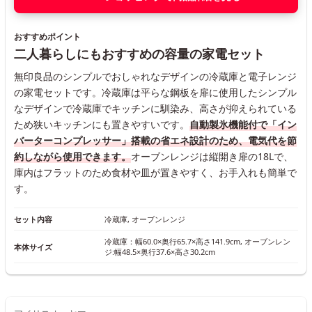
おすすめポイント
二人暮らしにもおすすめの容量の家電セット
無印良品のシンプルでおしゃれなデザインの冷蔵庫と電子レンジ
の家電セットです。冷蔵庫は平らな鋼板を扉に使用したシンプル
なデザインで冷蔵庫でキッチンに馴染み、高さが抑えられている
ため狭いキッチンにも置きやすいです。
自動製氷機能付で「イン
バーターコンプレッサー」搭載の省エネ設計のため、電気代を節
約しながら使用できます。
オーブンレンジは縦開き扉の18Lで、
庫内はフラットのため食材や皿が置きやすく、お手入れも簡単で
す。
セット内容
冷蔵庫, オーブンレンジ
冷蔵庫：幅60.0×奥行65.7×高さ141.9cm, オーブンレン
本体サイズ
ジ:幅48.5×奥行37.6×高さ30.2cm