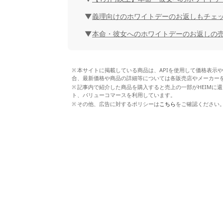
義理向けのホワイトデーのお返しもチェ
本命・彼女へのホワイトデーのお返しの
本サイトに掲載している商品は、APIを使用して価格表示
合、最新価格や商品の詳細等については各販売店やメーカー
記事内で紹介した商品を購入すると売上の一部がHEIMに還
ト、バリューコマースを利用しています。
その他、広告に対するポリシーは
こちら
をご確認ください