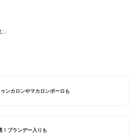
む」
トゥンカロンやマカロンボーロも
選！ブランデー入りも