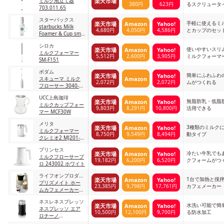
楽天市場
ミルク泡立て器
380円
623円
るスクリュータ
703.011.65
スターバックス
手軽に使えるミ
楽天市場
Amazon
Yahoo!
starbucks Milk
4,680円
4,050円
4,586円
とカップのセッ
Foamer & Cup smc-
350
シロカ
使いやすいスリ
楽天市場
Amazon
Yahoo!
ミルクフォーマー
5,512円
2,600円
3,905円
ミルクフォーマ
SM-F151
ボダム
簡単にふわふわ
楽天市場
Yahoo!
Amazon
スキューマ ミルク
2,072円
2,072円
ムがつくれる
フローサー 3040-
913 オフホワイト
UCC上島珈琲
無脂肪乳・低脂
楽天市場
Amazon
Yahoo!
ミルクカップフォー
9,803円
8,291円
10,800円
活用できる
マー MCF30W
メリタ
3種類のミルク
楽天市場
Amazon
Yahoo!
ミルクフォーマー
8,750円
9,549円
8,494円
動タイプ
クレミオ2 MJ201-W
ホワイト
プリンセス
冷たい牛乳でも
楽天市場
Amazon
Yahoo!
ミルクフローサープ
19,182円
6,200円
6,520円
クフォームがつ
ロ 243002 ホワイト
ライフオンプロダク
1台で加熱と撹
楽天市場
Amazon
Yahoo!
ツ
プリズメイト ホー
23,385円
9,798円
17,761円
カフェメーカー
ムカフェメーカー
Moco mini PR-
ネスレネスプレッソ
SK015 ライトベージ
水洗い可能で簡
楽天市場
Amazon
Yahoo!
ネスプレッソ エア
ュ（LB）
10,500円
12,100円
9,700円
る防水加工
ロチーノ
3594/JP/BK ブラッ