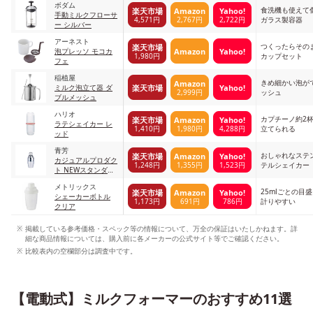
ボダム
ク
食洗機も使えて
楽天市場
Amazon
Yahoo!
手動ミルクフローサ
4,571円
2,767円
2,722円
ガラス製容器
ー シルバー
アーネスト
つくったらその
楽天市場
Amazon
Yahoo!
泡プレッソ モコカ
1,980円
カップセット
フェ
稲植屋
きめ細かい泡が
Amazon
楽天市場
Yahoo!
ミルク泡立て器 ダ
2,999円
ッシュ
ブルメッシュ
ハリオ
カプチーノ約2
楽天市場
Amazon
Yahoo!
ラテシェイカー レ
1,410円
1,980円
4,288円
立てられる
ッド
青芳
おしゃれなステ
楽天市場
Amazon
Yahoo!
カジュアルプロダク
1,248円
1,355円
1,523円
テルシェイカー
ト NEWスタンダー
ド カクテルシェー
メトリックス
カー シルバー
25mlごとの目
楽天市場
Amazon
Yahoo!
シェーカーボトル
1,173円
691円
786円
計りやすい
クリア
掲載している参考価格・スペック等の情報について、万全の保証はいたしかねます。詳
細な商品情報については、購入前に各メーカーの公式サイト等でご確認ください。
比較表内の空欄部分は調査中です。
【電動式】ミルクフォーマーのおすすめ11選