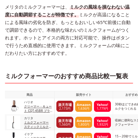
メリタのミルクフォーマーは、
ミルクの風味を損なわない温
度に自動調節することが特徴です。
ミルクが高温になること
による風味の劣化を防ぎ、もっともおいしい65℃前後に自動
で調節できるので、本格的な味わいのミルクフォームがつく
れます。ホットとアイスの両方に対応可能で、操作はボタン
で行うため直感的に使用できます。ミルクフォームの味にこ
だわりたい方におすすめです。
ミルクフォーマーのおすすめ商品比較一覧表
商品
販売サイト
おすすめ
ハリオ
30秒ほどでき
楽天市場
Amazon
Yahoo!
クリーマー・キュー
2,173円
1,636円
1,779円
ルクをつくれる
ト CQT-45BR ブラ
ウン
カリタ
収納に便利なス
楽天市場
Amazon
Yahoo!
ミルクフォーマー
1,560円
1,800円
1,932円
クフォーマー
スティックミルクフ
ローサー 64265 01_
イケア
シルバー
15～20秒でミ
Amazon
Yahoo!