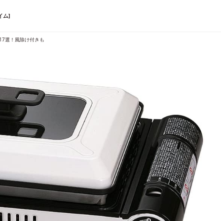
イム]
17選！風除け付きも