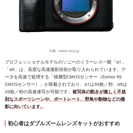
出典：
www.sony.jp
プロフェッショナルモデルのソニーのミラーレス一眼「α1」
「α9」は、高度な高速撮影技術が取り入れられています。デ
ータを高速で処理する「積層型CMOSセンサー（Exmor RS
CMOSセンサー）」が搭載されており、α1は30枚／秒、α9は
20枚／秒の高速連写が可能です。
被写体の動きが激しく不規
則なスポーツシーンや、ポートレート、野鳥や動物などの撮
影に向いています。
初心者はダブルズームレンズキットがおすすめ