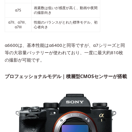
画素数は低いが感度が高く、動画や夜間
α7S
の撮影向き
α7Ⅱ、α7Ⅲ、
性能のバランスがとれた標準モデル、初
α7Ⅲ
心者向き
α6600は、基本性能はα6400と同等ですが、α7シリーズと同
等の大容量バッテリーが使われており、一度に最大約810枚
の撮影が可能です。
プロフェッショナルモデル｜積層型CMOSセンサーが搭載