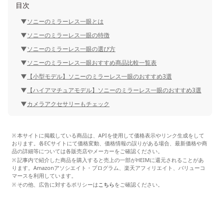
目次
ソニーのミラーレス一眼とは
ソニーのミラーレス一眼の特徴
ソニーのミラーレス一眼の選び方
ソニーのミラーレス一眼おすすめ商品比較一覧表
【小型モデル】ソニーのミラーレス一眼のおすすめ3選
【ハイアマチュアモデル】ソニーのミラーレス一眼のおすすめ3選
カメラアクセサリーもチェック
本サイトに掲載している商品は、APIを使用して価格表示やリンク生成をして
おります。各ECサイトにて価格変動、価格情報の誤りがある場合、最新価格や商
品の詳細等については各販売店やメーカーをご確認ください。
記事内で紹介した商品を購入すると売上の一部がHEIMに還元されることがあ
ります。Amazonアソシエイト・プログラム、楽天アフィリエイト、バリューコ
マースを利用しています。
その他、広告に対するポリシーは
こちら
をご確認ください。