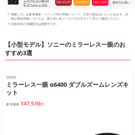
ミラーレス一眼 α7
240,452円
124,800円
186,153円
描写力が高い
II ズームレンズキッ
ト ILCE-7M2K α7II
ズームレンズキット
掲載している参考価格・スペック等の情報について、万全の保証はいたしかねます。詳
細な商品情報については、購入前に各メーカーの公式サイト等でご確認ください。
比較表内の空欄部分は調査中です。
【小型モデル】ソニーのミラーレス一眼のお
すすめ3選
SONY
ミラーレス一眼 α6400 ダブルズームレンズキ
ット
147,510
参考価格
円