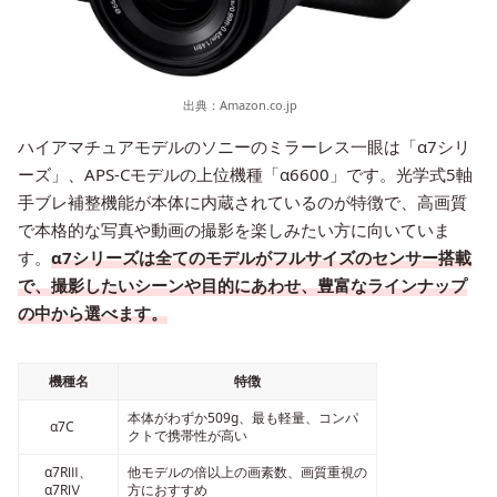
出典：
Amazon.co.jp
ハイアマチュアモデルのソニーのミラーレス一眼は「α7シリ
ーズ」、APS-Cモデルの上位機種「α6600」です。光学式5軸
手ブレ補整機能が本体に内蔵されているのが特徴で、高画質
で本格的な写真や動画の撮影を楽しみたい方に向いていま
す。
α7シリーズは全てのモデルがフルサイズのセンサー搭載
で、撮影したいシーンや目的にあわせ、豊富なラインナップ
の中から選べます。
機種名
特徴
本体がわずか509g、最も軽量、コンパ
α7C
クトで携帯性が高い
α7RⅢ、
他モデルの倍以上の画素数、画質重視の
α7RⅣ
方におすすめ