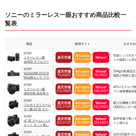
ソニーのミラーレス一眼おすすめ商品比較一
覧表
商品
販売サイト
おすすめ
SONY
望遠レンズ付き
Amazon
楽天市場
Yahoo!
ミラーレス一眼
147,510円
トの撮影にも対
α6400 ダブルズー
ムレンズキット
SONY
294gの軽量設計
楽天市場
Amazon
Yahoo!
VLOGCAM ZV-E10
79,926円
79,200円
79,499円
撮影が気軽に楽
Vlog用カメラ ブラ
ック
SONY
APS-Cモデル
楽天市場
Amazon
Yahoo!
ミラーレス一眼
215,300円
169,000円
168,000円
ブレ補整機能搭
α6600M 高倍率ズー
ムレンズキット ブ
SONY
ラック
最上位機種と同
楽天市場
Amazon
Yahoo!
フルサイズミラーレ
335,573円
333,334円
332,495円
CMOSセンサー
ス一眼 α7 IV ズーム
レンズキット ブラ
SONY
ック
瞳AF搭載で動
楽天市場
Amazon
Yahoo!
α7 III ズームレンズ
263,412円
257,698円
259,640円
りと撮れる
キット セット無し
SONY
光学式5軸手ブ
楽天市場
Amazon
Yahoo!