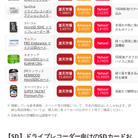
ーダー カーナビ用
SanDisk
MF-
100MB/秒で
楽天市場
Amazon
Yahoo!
ドライブレコーダー
CAMR064GU11A
1,988円
1,971円
2,523円
込み
アクションカメラ対
応 microSDXC
エレコム
SDSQQNR-128G-
水濡れや熱に強
楽天市場
Amazon
Yahoo!
microSD SDHC ドラ
GN6IA
3,497円
3,452円
3,810円
のもポイント
イブレコーダー MF-
DRMR032GU11
サムスン
様々な環境に耐
Amazon
楽天市場
Yahoo!
PRO Endurance マ
6,980円
護機能
イクロSDカード
MB-MJ256KA-IT/EC
キオクシア
SD変換アダプ
Amazon
Yahoo!
楽天市場
microSDXCカード
9,980円
9,790円
バイスに対応
KLMHA128G
KLMHA128G
JVCケンウッド
繰り返す書き込
楽天市場
Amazon
Yahoo!
KENWOOD
15,800円
19,075円
15,800円
性を確保
microSDXCカード
KNA-SD1280 KNA-
スーパータレント
SD1280 ブラック
Amazon
Yahoo!
楽天市場
SUPER TALENT
高耐久で瞬間を
3,980円
3,780円
Premium Pro
Durable 高耐久 ド
ライブレコーダー用
掲載している参考価格・スペック等の情報について、万全の保証はいたしかねます。詳
microSDXCカード
細な商品情報については、購入前に各メーカーの公式サイト等でご確認ください。
ST64MSU3PD
比較表内の空欄部分は調査中です。
【SD】ドライブレコーダー向けのSDカードお