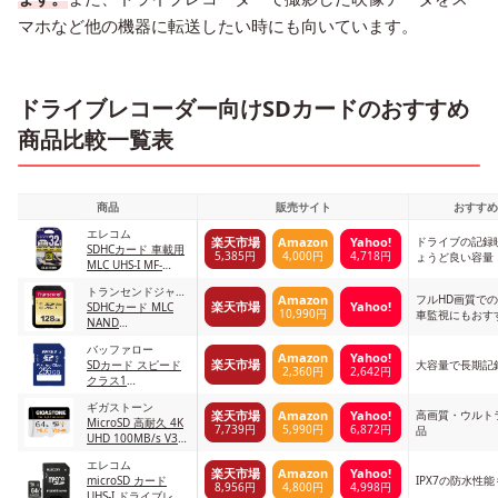
マホなど他の機器に転送したい時にも向いています。
ドライブレコーダー向けSDカードのおすすめ
商品比較一覧表
商品
販売サイト
おすすめ
エレコム
ドライブの記録
楽天市場
Amazon
Yahoo!
SDHCカード 車載用
5,385円
4,000円
4,718円
ょうど良い容量
MLC UHS-I MF-
CASD032GU11A
トランセンドジャパ
フルHD画質で
Amazon
楽天市場
Yahoo!
ン
SDHCカード MLC
10,990円
車監視にもおす
NAND
TS128GSDC500S-E
バッファロー
Amazon
Yahoo!
楽天市場
SDカード スピード
大容量で長期記
2,360円
2,642円
クラス1
VideoSpeedClass10
ギガストーン
RSDC-256U11HA/N
高画質・ウルト
楽天市場
Amazon
Yahoo!
MicroSD 高耐久 4K
7,739円
5,990円
6,872円
品
UHD 100MB/s V30
U3 Class10 1-5
エレコム
64GB
楽天市場
Amazon
Yahoo!
microSD カード
IPX7の防水性
8,956円
4,800円
4,998円
UHS-I ドライブレコ