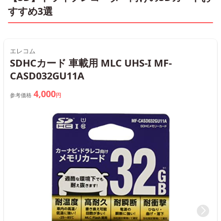
すすめ3選
エレコム
SDHCカード 車載用 MLC UHS-I MF-
CASD032GU11A
4,000
参考価格
円