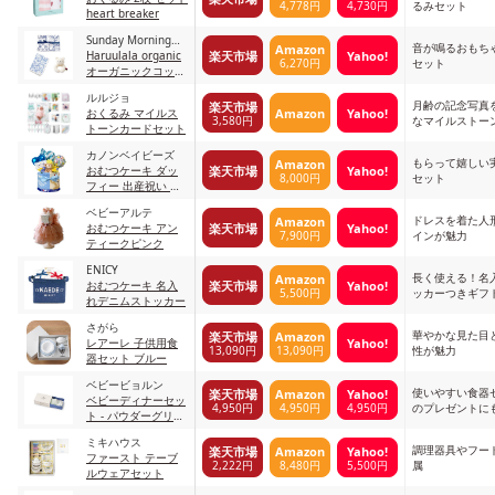
4,778円
4,730円
るみセット
heart breaker
Sunday Morning
音が鳴るおもち
Amazon
楽天市場
Yahoo!
Factory
Haruulala organic
6,270円
セット
オーガニックコット
ン ブランケット ラ
ルルジョ
プソディ
月齢の記念写真
楽天市場
Amazon
Yahoo!
おくるみ マイルス
3,580円
なマイルストー
トーンカードセット
カノンベイビーズ
もらって嬉しい
Amazon
楽天市場
Yahoo!
おむつケーキ ダッ
8,000円
セット
フィー 出産祝い ブ
ルー
ベビーアルテ
ドレスを着た人
Amazon
楽天市場
Yahoo!
おむつケーキ アン
7,900円
インが魅力
ティークピンク
ENICY
長く使える！名
Amazon
楽天市場
Yahoo!
おむつケーキ 名入
5,500円
ッカーつきギフ
れデニムストッカー
さがら
華やかな見た目
楽天市場
Amazon
Yahoo!
レアーレ 子供用食
13,090円
13,090円
性が魅力
器セット ブルー
ベビービョルン
使いやすい食器
楽天市場
Amazon
Yahoo!
ベビーディナーセッ
4,950円
4,950円
4,950円
のプレゼントに
ト - パウダーグリー
ン
ミキハウス
調理器具やフー
楽天市場
Amazon
Yahoo!
ファースト テーブ
2,222円
8,480円
5,500円
属
ルウェアセット