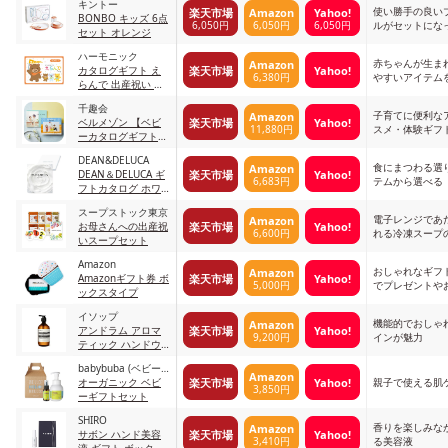
キントー
使い勝手の良い
楽天市場
Amazon
Yahoo!
BONBO キッズ 6点
6,050円
6,050円
6,050円
ルがセットにな
セット オレンジ
ハーモニック
赤ちゃんが生ま
Amazon
楽天市場
Yahoo!
カタログギフト え
6,380円
やすいアイテム
らんで 出産祝い わ
くわくコース 02
千趣会
5,000円コース
子育てに便利な
Amazon
楽天市場
Yahoo!
ベルメゾン 【ベビ
11,880円
スメ・体験ギフ
ーカタログギフト】
はっぴいパレード
DEAN&DELUCA
A12859
食にまつわる選
Amazon
楽天市場
Yahoo!
DEAN＆DELUCA ギ
6,683円
テムから選べる
フトカタログ ホワ
イトコース (包装済
スープストック東京
み+ショッピングバ
電子レンジであ
Amazon
楽天市場
Yahoo!
お母さんへの出産祝
ッグ付き)
6,600円
れる冷凍スープ
いスープセット
Amazon
おしゃれなギフ
Amazon
楽天市場
Yahoo!
Amazonギフト券 ボ
5,000円
でプレゼントや
ックスタイプ
め
イソップ
機能的でおしゃ
Amazon
楽天市場
Yahoo!
アンドラム アロマ
9,200円
インが魅力
ティック ハンドウ
ォッシュ
babybuba (ベビー
Amazon
楽天市場
Yahoo!
ブーバ)
オーガニック ベビ
親子で使える肌
3,850円
ーギフトセット
SHIRO
香りを楽しみな
Amazon
楽天市場
Yahoo!
サボン ハンド美容
3,410円
る美容液