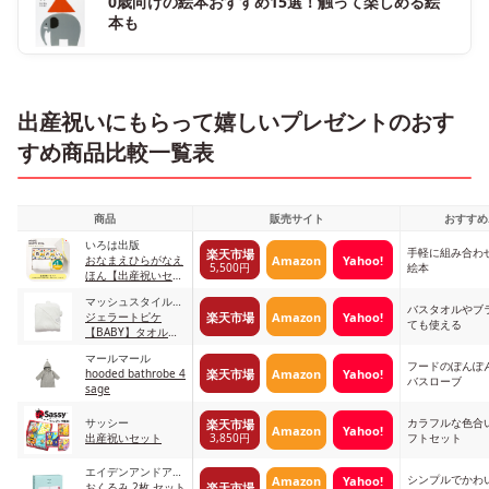
0歳向けの絵本おすすめ15選！触って楽しめる絵
本も
出産祝いにもらって嬉しいプレゼントのおす
すめ商品比較一覧表
商品
販売サイト
おすすめ
いろは出版
手軽に組み合わ
楽天市場
Amazon
Yahoo!
おなまえひらがなえ
5,500円
絵本
ほん【出産祝いセッ
ト】
マッシュスタイルラ
バスタオルやブ
楽天市場
Amazon
Yahoo!
ボ
ジェラートピケ
ても使える
【BABY】タオルブ
ランケット
マールマール
フードのぽんぽ
楽天市場
Amazon
Yahoo!
hooded bathrobe 4
バスローブ
sage
サッシー
カラフルな色合
楽天市場
Amazon
Yahoo!
3,850円
出産祝いセット
フトセット
エイデンアンドアネ
シンプルでかわ
Amazon
Yahoo!
楽天市場
イ
おくるみ 2枚 セット