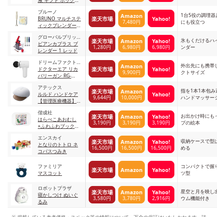
液 ギフト ボックス
付き
ブルーノ
1台5役の調理
Amazon
楽天市場
Yahoo!
BRUNO マルチステ
7,480円
にも役立つ
ィックブレンダー
BABY
グローバルブリッジ
氷もくだけるハ
楽天市場
Amazon
Yahoo!
トレーディング
ビアンカプラス ブ
1,280円
6,980円
6,980円
ンダー
レンダー 1 レッド
ドリームファクトリ
外出先にも携帯
Amazon
楽天市場
Yahoo!
ー
ドクターエア リカ
9,900円
クトサイズ
バリーガン RG-
01WH ホワイト
アテックス
指を1本1本包
楽天市場
Amazon
Yahoo!
ルルド ハンドケア
9,644円
10,000円
ハンドマッサー
【管理医療機器】
AX-HXL180
偕成社
お出かけ時にも
楽天市場
Amazon
Yahoo!
はらぺこあおむし
3,190円
3,190円
3,190円
プの絵本
+ふわふわブックギ
フトセット
エンスカイ
収納ケースで型
楽天市場
Amazon
Yahoo!
となりのトトロ ネ
16,500円
16,500円
16,500円
める
コバスつみき
ファミリア
コンパクトで握
楽天市場
Amazon
Yahoo!
マスコット
ツ型
ロボットプラザ
星空と月を映し
楽天市場
Amazon
Yahoo!
寝かしつけ ぬいぐ
3,580円
3,780円
2,916円
ウム機能付き
るみ