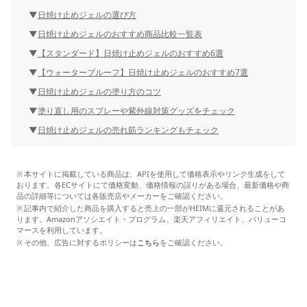
日焼け止めジェルの選び方
日焼け止めジェルのおすすめ商品比較一覧表
【スタンダード】日焼け止めジェルのおすすめ6選
【ウォータープルーフ】日焼け止めジェルのおすすめ7選
日焼け止めジェルの塗り方のコツ
塗り直し用のスプレーや紫外線対策グッズをチェック
日焼け止めジェルの売れ筋ランキングもチェック
本サイトに掲載している商品は、APIを使用して価格表示やリンク生成をして
おります。各ECサイトにて価格変動、価格情報の誤りがある場合、最新価格や商
品の詳細等については各販売店やメーカーをご確認ください。
記事内で紹介した商品を購入すると売上の一部がHEIMに還元されることがあ
ります。Amazonアソシエイト・プログラム、楽天アフィリエイト、バリューコ
マースを利用しています。
その他、広告に対するポリシーは
こちら
をご確認ください。