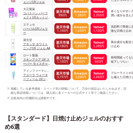
ェンジUVジェル
大正製薬
赤くなりやすい
楽天市場
Amazon
Yahoo!
コパトーン パーフ
990円
1,380円
2,350円
潤い成分を含ん
ェクトUVカットジ
ェルクリーム .
エテュセ
洗顔料で簡単に
楽天市場
Amazon
Yahoo!
ハーバルUVジェリ
1,100円
1,649円
1,100円
激な日焼け止め
ー
資生堂
美白成分を配合
楽天市場
Amazon
Yahoo!
アネッサ ホワイト
8,186円
5,850円
5,280円
け止め
ニングUV ジェル AA
ロート製薬
長時間経っても
楽天市場
Amazon
Yahoo!
スキンアクア UV ス
1,100円
460円
660円
低下しづらい
ーパー モイスチャ
ージェル
アインファーマシー
ブルーライトや
楽天市場
Amazon
Yahoo!
ズ
アユーラ ウォータ
3,197円
3,080円
2,660円
も備えた日焼け
ーフィール UVジェ
ルα
掲載している参考価格・スペック等の情報について、万全の保証はいたしかねます。詳
細な商品情報については、購入前に各メーカーの公式サイト等でご確認ください。
比較表内の空欄部分は調査中です。
【スタンダード】日焼け止めジェルのおすす
め6選