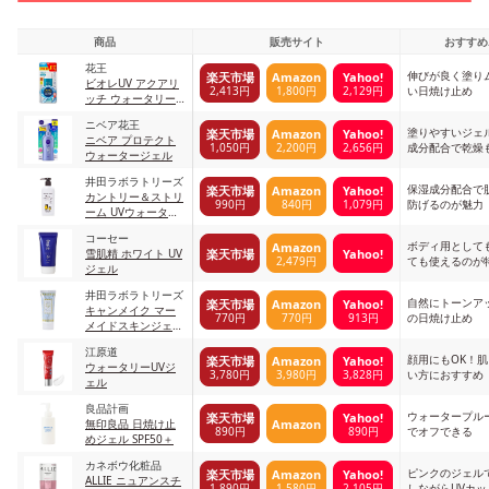
商品
販売サイト
おすすめ
花王
伸びが良く塗り
楽天市場
Amazon
Yahoo!
ビオレUV アクアリ
2,413円
1,800円
2,129円
い日焼け止め
ッチ ウォータリー
ジェル
ニベア花王
塗りやすいジェ
楽天市場
Amazon
Yahoo!
ニベア プロテクト
1,050円
2,200円
2,656円
成分配合で乾燥
ウォータージェル
井田ラボラトリーズ
保湿成分配合で
楽天市場
Amazon
Yahoo!
カントリー＆ストリ
990円
840円
1,079円
防げるのが魅力
ーム UVウォータリ
ージェル N
コーセー
ボディ用として
Amazon
楽天市場
Yahoo!
雪肌精 ホワイト UV
2,479円
ても使えるのが
ジェル
井田ラボラトリーズ
自然にトーンア
楽天市場
Amazon
Yahoo!
キャンメイク マー
770円
770円
913円
の日焼け止め
メイドスキンジェル
UV 02ホワイト
江原道
顔用にもOK！
楽天市場
Amazon
Yahoo!
ウォータリーUVジ
3,780円
3,980円
3,828円
い方におすすめ
ェル
良品計画
ウォータープル
楽天市場
Yahoo!
Amazon
無印良品 日焼け止
890円
890円
でオフできる
めジェル SPF50＋
カネボウ化粧品
ピンクのジェル
楽天市場
Amazon
Yahoo!
ALLIE ニュアンスチ
1,890円
1,580円
2,105円
しながらUVカ