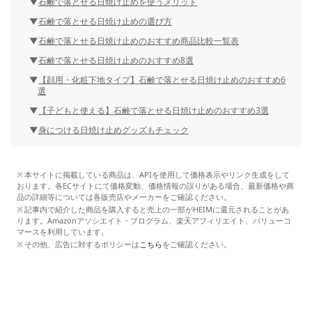
石鹸で落とせる日焼け止めを使うメリット
石鹸で落とせる日焼け止めの選び方
石鹸で落とせる日焼け止めのおすすめ商品比較一覧表
石鹸で落とせる日焼け止めのおすすめ8選
【顔用・化粧下地タイプ】石鹸で落とせる日焼け止めのおすすめ6
選
【子どもと使える】石鹸で落とせる日焼け止めのおすすめ3選
身につける日焼け止めグッズもチェック
本サイトに掲載している商品は、APIを使用して価格表示やリンク生成をして
おります。各ECサイトにて価格変動、価格情報の誤りがある場合、最新価格や商
品の詳細等については各販売店やメーカーをご確認ください。
記事内で紹介した商品を購入すると売上の一部がHEIMに還元されることがあ
ります。Amazonアソシエイト・プログラム、楽天アフィリエイト、バリューコ
マースを利用しています。
その他、広告に対するポリシーは
こちら
をご確認ください。