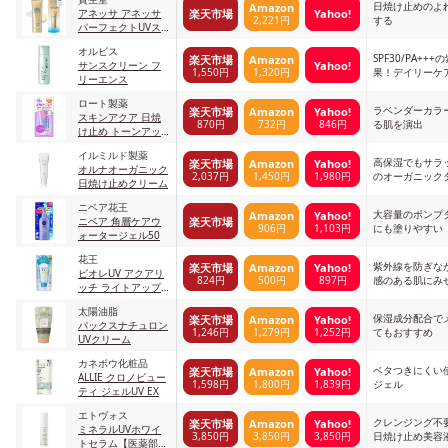
日焼け止めのよ
Amazon
楽天市場
Yahoo!
アネッサ アネッサ
2,221円
する
パーフェクトUVス
キンケアジェル ク
オルビス
リア
SPF30/PA++
楽天市場
Amazon
Yahoo!
サンスクリーン フ
1,550円
1,320円
果！デイリーケ
リーエンス
ロート製薬
ラベンダーカラ
楽天市場
Amazon
Yahoo!
スキンアクア 日焼
870円
732円
846円
る肌を演出
け止め トーンアッ
プUVエッセンス
イルミルド製薬
高保湿でもサラ
楽天市場
Amazon
Yahoo!
オルナオーガニック
2,037円
1,450円
1,980円
のオーガニック
日焼け止めクリーム
ニベア花王
大容量のポンプ
Amazon
Yahoo!
楽天市場
ニベア 角層ケアウ
906円
1,103円
にも塗りやすい
ォータージェル50
花王
紫外線を防ぎな
楽天市場
Amazon
Yahoo!
ビオレUV アクアリ
824円
500円
897円
感のある肌にみ
ッチ ライトアップ
エッセンス
太陽油脂
保湿成分配合で
楽天市場
Amazon
Yahoo!
パックスナチュロン
1,246円
1,279円
1,252円
てもおすすめ
UVクリーム
カネボウ化粧品
ベタつきにくい
楽天市場
Amazon
Yahoo!
ALLIE クロノビュー
1,598円
1,800円
1,839円
ジェル
ティ ジェルUV EX
エトヴォス
クレンジング不
楽天市場
Amazon
Yahoo!
ミネラルUVホワイ
3,850円
3,850円
3,850円
日焼け止め美容
トセラム【医薬部外