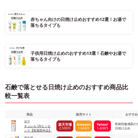
赤ちゃん向けの日焼け止めおすすめ12選！お湯で
落ちるタイプも
子供用日焼け止めのおすすめ13選！石鹸やお湯で
落ちるタイプも
石鹸で落とせる日焼け止めのおすすめ商品比
較一覧表
商品
販売サイト
おすすめ
花王
乾燥性敏感肌の
楽天市場
Amazon
Yahoo!
キュレル UVエッセ
2,500円
1,949円
1,408円
日焼け止め
ンス【医薬部外品】
資生堂