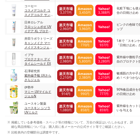
品】
コーセー
化粧下地にも使
楽天市場
Amazon
Yahoo!
コスメデコルテ コ
3,377円
3,450円
3,388円
合の日焼け止め
スメデコルテ サン
シェルター マルチ
日本ロレアル
プロテクション コ
ピンクの色味で
楽天市場
Amazon
Yahoo!
ラロッシュポゼ UV
ンフォート
2,960円
3,960円
ップ
イデア XL プロテク
ショントーンアップ
井田ラボラトリーズ
ローズ ローズ
1本で「スキン
楽天市場
Amazon
Yahoo!
キャンメイク マー
1,071円
770円
937円
「日焼け止め」
メイドスキンジェル
UV ＊＊
イプサ
紫外線や微粒子
楽天市場
Amazon
Yahoo!
プロテクター デイ
2,980円
5,800円
3,280円
自のプロテクト
タイムシールド EX
石澤研究所
敏感肌の方や子
楽天市場
Amazon
Yahoo!
紫外線予報 UVさら
2,210円
2,380円
2,210円
め！ベタつかな
さらジェル
伊勢半
90%食品成分を
楽天市場
Amazon
Yahoo!
マミー UVマイルド
914円
990円
777円
の日焼け止め
ジェルN
ユースキン製薬
紫外線をカット
楽天市場
Amazon
Yahoo!
ユースキン シソラ
1,080円
858円
859円
いを与える
UVミルク
掲載している参考価格・スペック等の情報について、万全の保証はいたしかねます。詳
細な商品情報については、購入前に各メーカーの公式サイト等でご確認ください。
比較表内の空欄部分は調査中です。