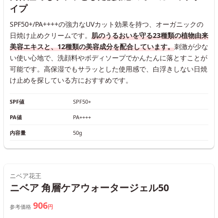
イプ
SPF50+/PA++++の強力なUVカット効果を持つ、オーガニックの
日焼け止めクリームです。
肌のうるおいを守る23種類の植物由来
美容エキスと、12種類の美容成分を配合しています。
刺激が少な
い使い心地で、洗顔料やボディソープでかんたんに落とすことが
可能です。高保湿でもサラッとした使用感で、白浮きしない日焼
け止めを探している方におすすめです。
SPF値
SPF50+
PA値
PA++++
内容量
50g
ニベア花王
ニベア 角層ケアウォータージェル50
906
参考価格
円