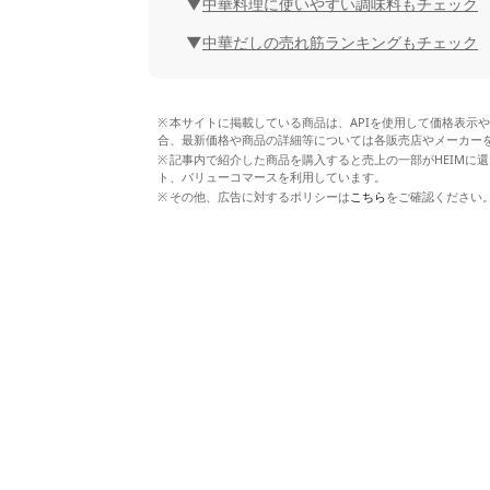
中華料理に使いやすい調味料もチェック
中華だしの売れ筋ランキングもチェック
本サイトに掲載している商品は、APIを使用して価格表示
合、最新価格や商品の詳細等については各販売店やメーカー
記事内で紹介した商品を購入すると売上の一部がHEIMに還
ト、バリューコマースを利用しています。
その他、広告に対するポリシーは
こちら
をご確認ください