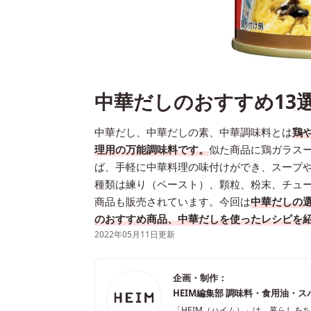
中華だしのおすすめ13
中華だし、中華だしの素、中華調味料とは
鶏
理用の万能調味料です。
似た商品に鶏ガラス
ば、手軽に中華料理の味付けができ、スープ
種類は練り（ペースト）、顆粒、粉末、チュ
商品も販売されています。今回は
中華だしの
のおすすめ商品、中華だしを使ったレシピを
2022年05月11日更新
企画・制作：
HEIM編集部 調味料・食用油・ス
「HEIM（ハイム）」は、暮らしを