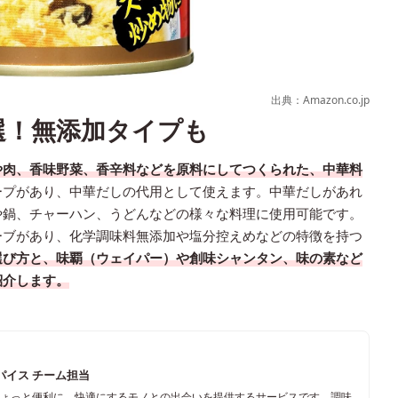
出典：Amazon.co.jp
選！無添加タイプも
や肉、香味野菜、香辛料などを原料にしてつくられた、中華料
ープがあり、中華だしの代用として使えます。中華だしがあれ
や鍋、チャーハン、うどんなどの様々な料理に使用可能です。
ーブがあり、化学調味料無添加や塩分控えめなどの特徴を持つ
選び方と、味覇（ウェイパー）や創味シャンタン、味の素など
紹介します。
パイス チーム担当
ちょっと便利に、快適にするモノとの出会いを提供するサービスです。調味