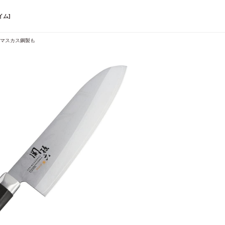
イム]
ダマスカス鋼製も