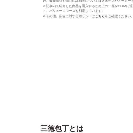
合、最新価格や商品の詳細等については各販売店やメーカー
記事内で紹介した商品を購入すると売上の一部がHEIMに還
ト、バリューコマースを利用しています。
その他、広告に対するポリシーは
こちら
をご確認ください
三徳包丁とは