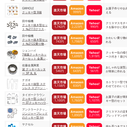
ト ネコ シルバー
GWHOLE
お菓子作りやお
Amazon
楽天市場
Yahoo!
999円
クッキー型 8個
える
田中糧機
クリスマスモチ
楽天市場
Amazon
Yahoo!
クッキー抜き型セッ
1,742円
2,223円
990円
スを賑やかに彩
ト №2113クリスマ
スセット
田中糧機
かわいい乗り物
楽天市場
Amazon
Yahoo!
クッキー抜き型セッ
743円
1,798円
650円
れる
ト №2122乗り物セ
ット
シェンハイ
クッキー缶の様
Amazon
Yahoo!
楽天市場
7個葉クッキーカッ
1,699円
1,919円
ース付き！遊び
ターセット 金属シ
缶
ルバー。
佐藤金属興業
おしゃれな波型
楽天市場
Amazon
Yahoo!
波 クッキーカッタ
546円
643円
561円
が簡単に作れる
ー 3P 丸 丸
ナガオ
カトラリー型で
楽天市場
Amazon
Yahoo!
クッキー抜型 ステ
1,158円
830円
わせてかわいく
ンレス スプーン・
フォーク・ナイフ
タイガークラウン
セット 3個セット
お菓子の家が簡
楽天市場
Amazon
Yahoo!
クッキー型 シルバ
1,100円
1,760円
1,107円
キー型のセット
ー STクッキーハウ
ス
アンクラーククッキ
クリスマスの定
Amazon
Yahoo!
楽天市場
ーカッターズ
ジンジャーブレッド
1,890円
2,217円
ブレッドマンが
のクッキー型 tin
ヤクセル
持ち手つきでス
楽天市場
Amazon
Yahoo!