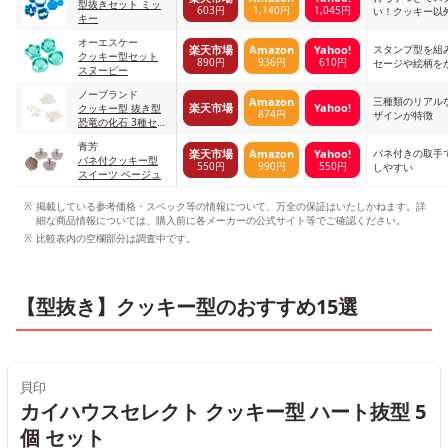
型抜きセット ミッ
603円
1,140円
1,045円
い！クッキー以
キー
る
オーエスケー
スタンプ型を組
楽天市場
Amazon
Yahoo!
クッキー型セット
890円
936円
610円
セージや絵柄を
スヌーピー
ノーブランド
三種類のリアル
Amazon
楽天市場
Yahoo!
クッキー型 抜き型
874円
ザインが特徴
恐竜の化石 3種セッ
ト トリケラトプス
青芳
ステゴサウルス テ
バネ付きの取手
楽天市場
Amazon
Yahoo!
バネ付クッキー型
ィラノサウルス ホ
550円
990円
550円
しやすい
スイーツ ベージュ
ワイト
掲載している参考価格・スペック等の情報について、万全の保証はいたしかねます。詳
細な商品情報については、購入前に各メーカーの公式サイト等でご確認ください。
比較表内の空欄部分は調査中です。
【型抜き】クッキー型のおすすめ15選
貝印
カイハウスセレクト クッキー型 ハート抜型 5
個 セット