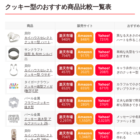
クッキー型のおすすめ商品比較一覧表
商品
販売サイト
おすすめ
貝印
異なる大きさの
楽天市場
Amazon
Yahoo!
カイハウスセレクト
940円
848円
731円
ハートを作るこ
クッキー型 ハート
抜型 5個 セット
サンクラフト
単純な丸型をつ
楽天市場
Amazon
Yahoo!
抜型 丸 4cm シルバ
754円
917円
660円
おすすめ
ー
貝印
キャラ弁作りに
楽天市場
Amazon
Yahoo!
カイハウスセレクト
457円
202円
208円
ぎのクッキー型
クッキー型 ウサギ
シルバー
タイガークラウン
カラフルで小さ
楽天市場
Amazon
Yahoo!
クッキー抜型フィガ
652円
655円
671円
すいプラスチッ
(数字)13P
パール金属
丈夫な鉄製で野
楽天市場
Amazon
Yahoo!
フラワークッキー
457円
280円
376円
材も型抜きでき
抜き型
パール金属
メッセージや名
楽天市場
Amazon
Yahoo!
クッキー 抜き型 ア
2,297円
1,550円
2,023円
ファベット型
ルファベット 26個
セット
貝印
ポーズをとった
楽天市場
Amazon
Yahoo!
カイハウスセレクト
754円
1,348円
754円
作れる
クッキー型 3個セッ